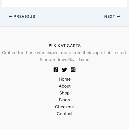
PREVIOUS
NEXT
BLK KAT CARTS
Crafted for those who expect more from their vape. Lab-tested.
Smooth draw. Real flavor.
Home
About
Shop
Blogs
Checkout
Contact