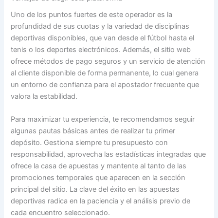
Uno de los puntos fuertes de este operador es la
profundidad de sus cuotas y la variedad de disciplinas
deportivas disponibles, que van desde el fútbol hasta el
tenis o los deportes electrónicos. Además, el sitio web
ofrece métodos de pago seguros y un servicio de atención
al cliente disponible de forma permanente, lo cual genera
un entorno de confianza para el apostador frecuente que
valora la estabilidad.
Para maximizar tu experiencia, te recomendamos seguir
algunas pautas básicas antes de realizar tu primer
depósito. Gestiona siempre tu presupuesto con
responsabilidad, aprovecha las estadísticas integradas que
ofrece la casa de apuestas y mantente al tanto de las
promociones temporales que aparecen en la sección
principal del sitio. La clave del éxito en las apuestas
deportivas radica en la paciencia y el análisis previo de
cada encuentro seleccionado.