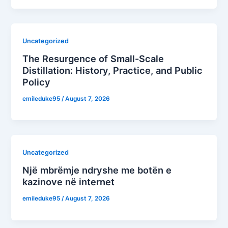
Uncategorized
The Resurgence of Small-Scale
Distillation: History, Practice, and Public
Policy
emileduke95
/
August 7, 2026
Uncategorized
Një mbrëmje ndryshe me botën e
kazinove në internet
emileduke95
/
August 7, 2026