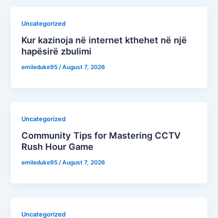
Uncategorized
Kur kazinoja në internet kthehet në një
hapësirë zbulimi
emileduke95
/
August 7, 2026
Uncategorized
Community Tips for Mastering CCTV
Rush Hour Game
emileduke95
/
August 7, 2026
Uncategorized