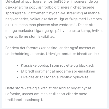
Udvalget af sportsgrene hos bet365 er imponerende og
dækker alt fra populær fodbold til mere nicheprægede
sportsgrene. Platformen tilbyder
live streaming
af mange
begivenheder, hvilket gør det muligt at følge med i kampen
direkte, mens man placerer sine væddemål. Der er ofte
mange markeder tilgængelige på hver eneste kamp, hvilket
giver spillerne stor fleksibilitet.
For dem der foretrækker casino, er der også masser af
underholdning at hente. Udvalget omfatter blandt andet:
Klassiske bordspil som roulette og blackjack
Et bredt sortiment af moderne spillemaskiner
Live dealer spil for en autentisk oplevelse
Dette store katalog sikrer, at der altid er noget nyt at
udforske, uanset om man er til sport eller de mere
traditionelle casinospil.