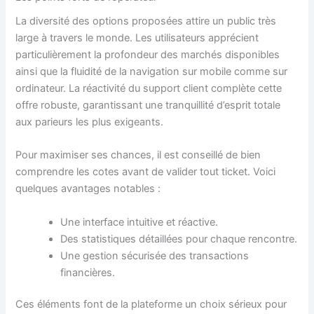
La diversité des options proposées attire un public très
large à travers le monde. Les utilisateurs apprécient
particulièrement la profondeur des marchés disponibles
ainsi que la fluidité de la navigation sur mobile comme sur
ordinateur. La réactivité du support client complète cette
offre robuste, garantissant une tranquillité d’esprit totale
aux parieurs les plus exigeants.
Pour maximiser ses chances, il est conseillé de bien
comprendre les cotes avant de valider tout ticket. Voici
quelques avantages notables :
Une interface intuitive et réactive.
Des statistiques détaillées pour chaque rencontre.
Une gestion sécurisée des transactions
financières.
Ces éléments font de la plateforme un choix sérieux pour