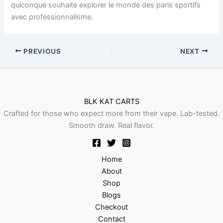
quiconque souhaite explorer le monde des paris sportifs
avec professionnalisme.
PREVIOUS
NEXT
BLK KAT CARTS
Crafted for those who expect more from their vape. Lab-tested.
Smooth draw. Real flavor.
Home
About
Shop
Blogs
Checkout
Contact