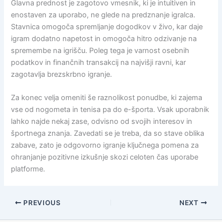
Glavna prednost je zagotovo vmesnik, ki je intuitiven in
enostaven za uporabo, ne glede na predznanje igralca.
Stavnica omogoča spremljanje dogodkov v živo, kar daje
igram dodatno napetost in omogoča hitro odzivanje na
spremembe na igrišču. Poleg tega je varnost osebnih
podatkov in finančnih transakcij na najvišji ravni, kar
zagotavlja brezskrbno igranje.
Za konec velja omeniti še raznolikost ponudbe, ki zajema
vse od nogometa in tenisa pa do e-športa. Vsak uporabnik
lahko najde nekaj zase, odvisno od svojih interesov in
športnega znanja. Zavedati se je treba, da so stave oblika
zabave, zato je odgovorno igranje ključnega pomena za
ohranjanje pozitivne izkušnje skozi celoten čas uporabe
platforme.
PREVIOUS
NEXT