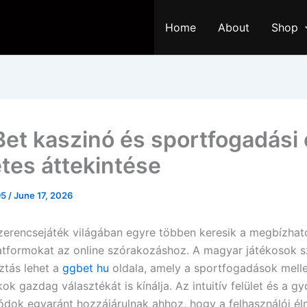
Home
About
Shop
et kaszinó és sportfogadási 
etes áttekintése
95
/
June 17, 2026
erencsejáték világában egyre többen keresik a megbízhat
atformokat az online szórakozáshoz. A magyar játékosok 
ztás lehet a
ggbet hu
oldala, amely a sportfogadások melle
ok gazdag választékát is kínálja. Az intuitív felület és a gy
módok egyaránt hozzájárulnak ahhoz, hogy a felhasználói é