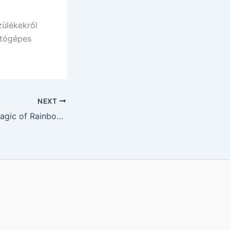
zülékekről
ítógépes
NEXT
Uncovering the Magic of Rainbowriches Gameplay