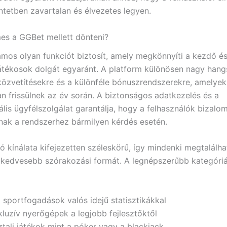
ntetben zavartalan és élvezetes legyen.
es a GGBet mellett dönteni?
ámos olyan funkciót biztosít, amely megkönnyíti a kezdő és
játékosok dolgát egyaránt. A platform különösen nagy hangs
közvetítésekre és a különféle bónuszrendszerekre, amelyek
n frissülnek az év során. A biztonságos adatkezelés és a
ális ügyfélszolgálat garantálja, hogy a felhasználók bizalo
nak a rendszerhez bármilyen kérdés esetén.
ó kínálata kifejezetten széleskörű, így mindenki megtalálha
kedvesebb szórakozási formát. A legnépszerűbb kategóri
 sportfogadások valós idejű statisztikákkal
kluzív nyerőgépek a legjobb fejlesztőktől
ztali játékok mint a póker vagy a blackjack