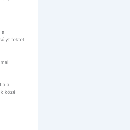
 a
úlyt fektet
mmal
tja a
ák közé