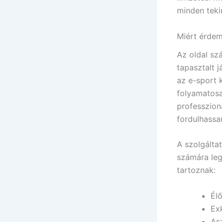
minden teki
Miért érdem
Az oldal sz
tapasztalt 
az e-sport 
folyamatosa
professzion
fordulhassa
A szolgáltat
számára leg
tartoznak:
Élő
Ex
As