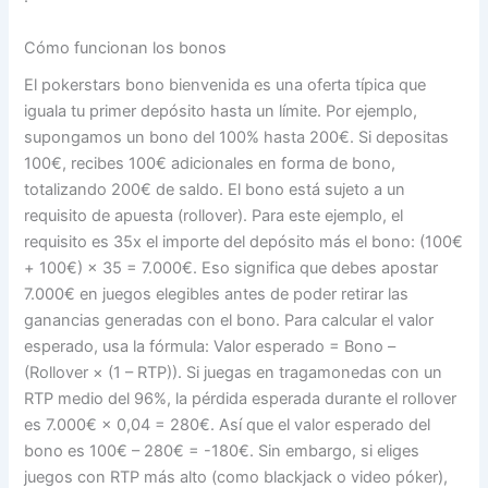
Cómo funcionan los bonos
El pokerstars bono bienvenida es una oferta típica que
iguala tu primer depósito hasta un límite. Por ejemplo,
supongamos un bono del 100% hasta 200€. Si depositas
100€, recibes 100€ adicionales en forma de bono,
totalizando 200€ de saldo. El bono está sujeto a un
requisito de apuesta (rollover). Para este ejemplo, el
requisito es 35x el importe del depósito más el bono: (100€
+ 100€) × 35 = 7.000€. Eso significa que debes apostar
7.000€ en juegos elegibles antes de poder retirar las
ganancias generadas con el bono. Para calcular el valor
esperado, usa la fórmula: Valor esperado = Bono –
(Rollover × (1 – RTP)). Si juegas en tragamonedas con un
RTP medio del 96%, la pérdida esperada durante el rollover
es 7.000€ × 0,04 = 280€. Así que el valor esperado del
bono es 100€ – 280€ = -180€. Sin embargo, si eliges
juegos con RTP más alto (como blackjack o video póker),