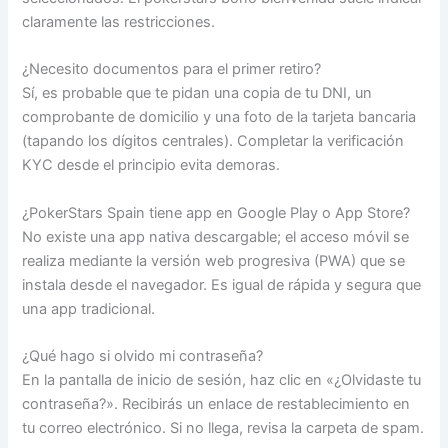
claramente las restricciones.
¿Necesito documentos para el primer retiro?
Sí, es probable que te pidan una copia de tu DNI, un
comprobante de domicilio y una foto de la tarjeta bancaria
(tapando los dígitos centrales). Completar la verificación
KYC desde el principio evita demoras.
¿PokerStars Spain tiene app en Google Play o App Store?
No existe una app nativa descargable; el acceso móvil se
realiza mediante la versión web progresiva (PWA) que se
instala desde el navegador. Es igual de rápida y segura que
una app tradicional.
¿Qué hago si olvido mi contraseña?
En la pantalla de inicio de sesión, haz clic en «¿Olvidaste tu
contraseña?». Recibirás un enlace de restablecimiento en
tu correo electrónico. Si no llega, revisa la carpeta de spam.