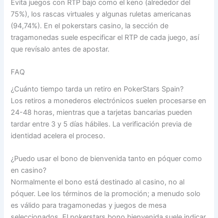
Evita juegos con RTP bajo como el keno (alrededor del
75%), los rascas virtuales y algunas ruletas americanas
(94,74%). En el pokerstars casino, la sección de
tragamonedas suele especificar el RTP de cada juego, así
que revísalo antes de apostar.
FAQ
¿Cuánto tiempo tarda un retiro en PokerStars Spain?
Los retiros a monederos electrónicos suelen procesarse en
24-48 horas, mientras que a tarjetas bancarias pueden
tardar entre 3 y 5 días hábiles. La verificación previa de
identidad acelera el proceso.
¿Puedo usar el bono de bienvenida tanto en póquer como
en casino?
Normalmente el bono está destinado al casino, no al
póquer. Lee los términos de la promoción; a menudo solo
es válido para tragamonedas y juegos de mesa
seleccionados. El pokerstars bono bienvenida suele indicar