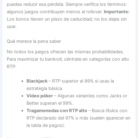
puedes reducir esa pérdida. Siempre verifica los términos:
algunos juegos contribuyen menos al rollover.
Importante:
Los bonos tienen un plazo de caducidad; no los dejes sin
usar.
Qué merece la pena saber
No todos los juegos ofrecen las mismas probabilidades.
Para maximizar tu bankroll, céntrate en categorías con alto
RTP:
Blackjack
– RTP superior al 99% si usas la
estrategia básica.
Video póker
– Algunas variantes como Jacks or
Better superan el 99%.
Tragamonedas con RTP alto
– Busca títulos con
RTP declarado del 97% o más (suelen aparecer en
la tabla de pagos).