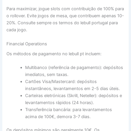
Para maximizar, jogue slots com contribuição de 100% para
o rollover. Evite jogos de mesa, que contribuem apenas 10-
20%. Consulte sempre os termos do lebull portugal para
cada jogo.
Financial Operations
Os métodos de pagamento no lebull pt incluem:
Multibanco (referência de pagamento): depósitos
imediatos, sem taxas.
Cartões Visa/Mastercard: depósitos
instantâneos, levantamentos em 2-5 dias úteis.
Carteiras eletrónicas (Skrill, Neteller): depósitos e
levantamentos rápidos (24 horas).
Transferência bancária: para levantamentos
acima de 100€, demora 3-7 dias.
Os depósitos mínimos são geralmente 10€. Os