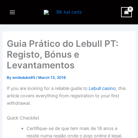
Skip
Main
to
Menu
content
Guia Prático do Lebull PT:
Registo, Bónus e
Levantamentos
By
emileduke95
/
March 13, 2016
If you are looking for a reliable guide to
Lebull casino
, this
article covers everything from registration to your first
withdrawal.
Quick Checklist
Certifique-se de que tem mais de 18 anos e
reside numa região onde o jogo online é legal.