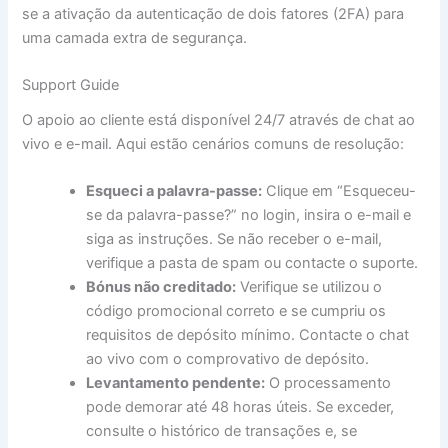
se a ativação da autenticação de dois fatores (2FA) para
uma camada extra de segurança.
Support Guide
O apoio ao cliente está disponível 24/7 através de chat ao
vivo e e-mail. Aqui estão cenários comuns de resolução:
Esqueci a palavra-passe:
Clique em “Esqueceu-
se da palavra-passe?” no login, insira o e-mail e
siga as instruções. Se não receber o e-mail,
verifique a pasta de spam ou contacte o suporte.
Bónus não creditado:
Verifique se utilizou o
código promocional correto e se cumpriu os
requisitos de depósito mínimo. Contacte o chat
ao vivo com o comprovativo de depósito.
Levantamento pendente:
O processamento
pode demorar até 48 horas úteis. Se exceder,
consulte o histórico de transações e, se