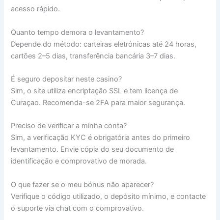
acesso rápido.
Quanto tempo demora o levantamento?
Depende do método: carteiras eletrónicas até 24 horas,
cartões 2–5 dias, transferência bancária 3–7 dias.
É seguro depositar neste casino?
Sim, o site utiliza encriptação SSL e tem licença de
Curaçao. Recomenda-se 2FA para maior segurança.
Preciso de verificar a minha conta?
Sim, a verificação KYC é obrigatória antes do primeiro
levantamento. Envie cópia do seu documento de
identificação e comprovativo de morada.
O que fazer se o meu bónus não aparecer?
Verifique o código utilizado, o depósito mínimo, e contacte
o suporte via chat com o comprovativo.