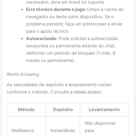
necessário, abra um ticket no suporte.
Erro técnico durante o jogo:
Limpe a cache do
navegador ou tente outro dispositivo. Se o
problema persistir, faça um printscreen e envie
para o apoio técnico.
Autoexclusão:
Pode solicitar a autoexclusão
temporária ou permanente através do chat,
definindo um período de bloqueio (1 mês, 6
meses ou permanente).
Worth Knowing
As velocidades de depósito e levantamento variam
conforme o método. Consulte a tabela abaixo:
Método
Depósito
Levantamento
Não disponível
Multibanco
Instantâneo
para