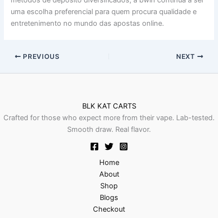
métodos de depósito diversificados, a bwin continua a ser
uma escolha preferencial para quem procura qualidade e
entretenimento no mundo das apostas online.
PREVIOUS
NEXT
BLK KAT CARTS
Crafted for those who expect more from their vape. Lab-tested.
Smooth draw. Real flavor.
Home
About
Shop
Blogs
Checkout