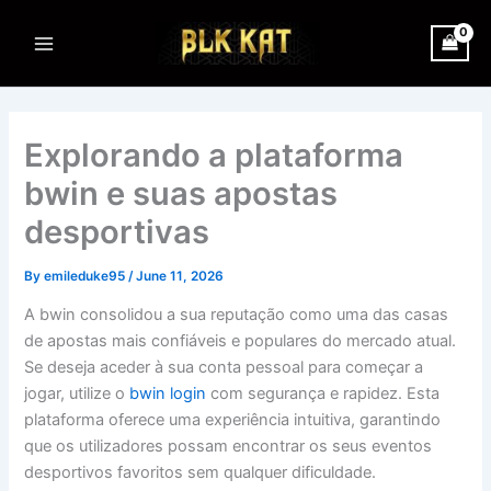
Skip
Main
to
Menu
content
Explorando a plataforma
bwin e suas apostas
desportivas
By
emileduke95
/
June 11, 2026
A bwin consolidou a sua reputação como uma das casas
de apostas mais confiáveis e populares do mercado atual.
Se deseja aceder à sua conta pessoal para começar a
jogar, utilize o
bwin login
com segurança e rapidez. Esta
plataforma oferece uma experiência intuitiva, garantindo
que os utilizadores possam encontrar os seus eventos
desportivos favoritos sem qualquer dificuldade.