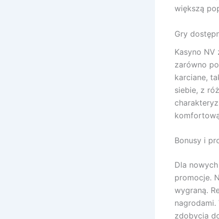
większą pop
Gry dostęp
Kasyno NV z
zarówno pop
karciane, ta
siebie, z r
charakteryzu
komfortową
Bonusy i p
Dla nowych 
promocje. N
wygraną. Re
nagrodami. 
zdobycia d