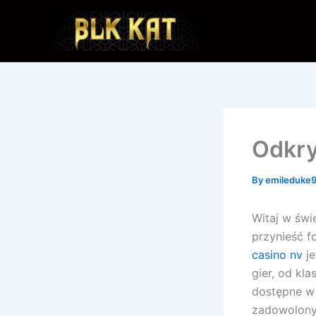
Skip
to
content
Odkry
By
emileduke
Witaj w świ
przynieść f
casino nv
je
gier, od k
dostępne w 
zadowolonyc