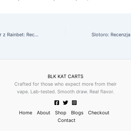
Odkryj Świat Gier z Rainbet: Recenzja i Porady
BLK KAT CARTS
Crafted for those who expect more from their
vape. Lab-tested. Smooth draw. Real flavor.
Home
About
Shop
Blogs
Checkout
Contact