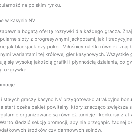
ularność na polskim rynku.
ne w kasynie NV
apewnia bogatą ofertę rozrywki dla każdego gracza. Znaj
ularne sloty z progresywnymi jackpotami, jak i tradycyjne
kie jak blackjack czy poker. Miłośnicy ruletki również znajd
óżnymi wariantami tej królowej gier kasynowych. Wszystkie 
ją się wysoką jakością grafiki i płynnością działania, co g
 rozgrywkę.
romocje
i stałych graczy kasyno NV przygotowało atrakcyjne bonu
a start czeka pakiet powitalny, który znacząco zwiększa 
gularnie organizowane są również turnieje i konkursy z at
Warto śledzić sekcję promocji, aby nie przegapić żadnej o
odatkowych środków czy darmowych spinów.