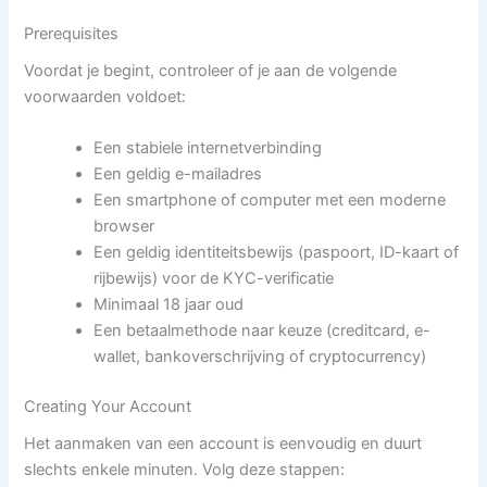
Prerequisites
Voordat je begint, controleer of je aan de volgende
voorwaarden voldoet:
Een stabiele internetverbinding
Een geldig e-mailadres
Een smartphone of computer met een moderne
browser
Een geldig identiteitsbewijs (paspoort, ID-kaart of
rijbewijs) voor de KYC-verificatie
Minimaal 18 jaar oud
Een betaalmethode naar keuze (creditcard, e-
wallet, bankoverschrijving of cryptocurrency)
Creating Your Account
Het aanmaken van een account is eenvoudig en duurt
slechts enkele minuten. Volg deze stappen: