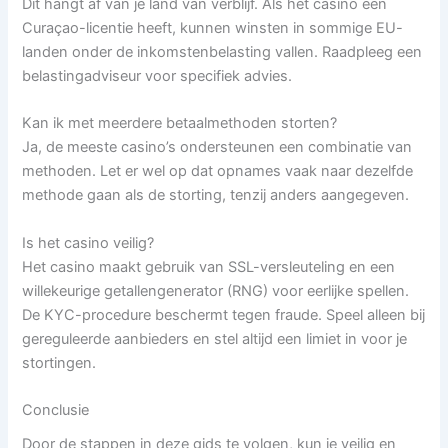
Dit hangt af van je land van verblijf. Als het casino een
Curaçao-licentie heeft, kunnen winsten in sommige EU-
landen onder de inkomstenbelasting vallen. Raadpleeg een
belastingadviseur voor specifiek advies.
Kan ik met meerdere betaalmethoden storten?
Ja, de meeste casino’s ondersteunen een combinatie van
methoden. Let er wel op dat opnames vaak naar dezelfde
methode gaan als de storting, tenzij anders aangegeven.
Is het casino veilig?
Het casino maakt gebruik van SSL-versleuteling en een
willekeurige getallengenerator (RNG) voor eerlijke spellen.
De KYC-procedure beschermt tegen fraude. Speel alleen bij
gereguleerde aanbieders en stel altijd een limiet in voor je
stortingen.
Conclusie
Door de stappen in deze gids te volgen, kun je veilig en