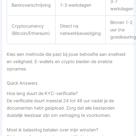
3-7
Bankoverschrijving
1-3 werkdagen
werkdagen
Binnen 1-2
Cryptocurrency
Direct na
uur (na
(Bitcoin/Ethereum)
netwerkbevestiging
goedkeuring
Kies een methode die past bij jouw behoefte aan snelheid
en veiligheid. E-wallets en crypto bieden de snelste
opnames.
Quick Answers
Hoe lang duurt de KYC-verificatie?
De verificatie duurt meestal 24 tot 48 uur nadat je de
documenten hebt geüpload. Zorg dat alle bestanden
duidelijk leesbaar zijn om vertraging te voorkomen.
Moet ik belasting betalen over mijn winsten?