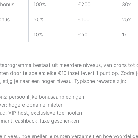
bonus
100%
€200
30x
onus
50%
€100
25x
k
10%
€50
1x
eitsprogramma bestaat uit meerdere niveaus, van brons tot 
nten door te spelen: elke €10 inzet levert 1 punt op. Zodra
 stijg je naar een hoger niveau. Typische rewards zijn:
ons: persoonlijke bonusaanbiedingen
lver: hogere opnamelimieten
ud: VIP-host, exclusieve toernooien
amant: cashback, luxe geschenken
e niveau, hoe sneller je punten verzamelt en hoe voordelig