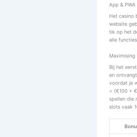
App & PWA 
Het casino 
website geb
tik op het 
alle functi
Maximising
Bij het eers
en ontvang
voordat je 
= (€100 + €
spellen die 
slots vaak 1
Bonu