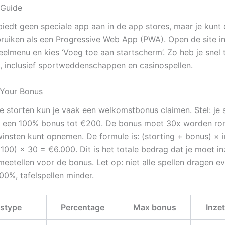
Guide
biedt geen speciale app aan in de app stores, maar je kunt
ruiken als een Progressive Web App (PWA). Open de site in
deelmenu en kies ‘Voeg toe aan startscherm’. Zo heb je snel
es, inclusief sportweddenschappen en casinospellen.
 Your Bonus
te storten kun je vaak een welkomstbonus claimen. Stel: je 
t een 100% bonus tot €200. De bonus moet 30x worden ro
winsten kunt opnemen. De formule is: (storting + bonus) × i
100) × 30 = €6.000. Dit is het totale bedrag dat je moet i
meetellen voor de bonus. Let op: niet alle spellen dragen ev
00%, tafelspellen minder.
stype
Percentage
Max bonus
Inzet