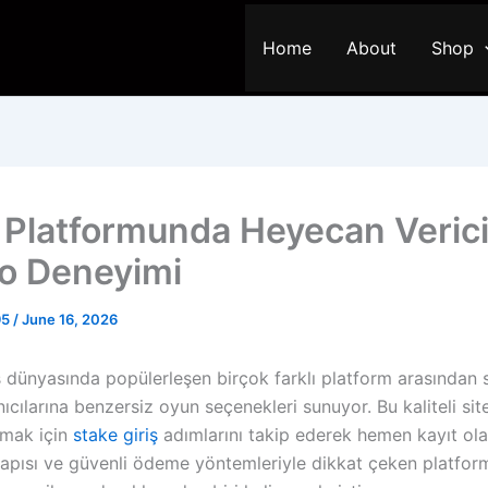
Home
About
Shop
 Platformunda Heyecan Veric
o Deneyimi
95
/
June 16, 2026
 dünyasında popülerleşen birçok farklı platform arasından s
nıcılarına benzersiz oyun seçenekleri sunuyor. Bu kaliteli sit
amak için
stake giriş
adımlarını takip ederek hemen kayıt olabi
apısı ve güvenli ödeme yöntemleriyle dikkat çeken platform