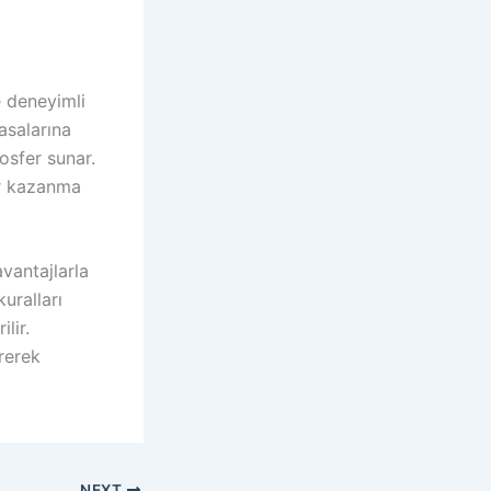
 deneyimli
asalarına
osfer sunar.
ler kazanma
vantajlarla
uralları
lir.
rerek
NEXT