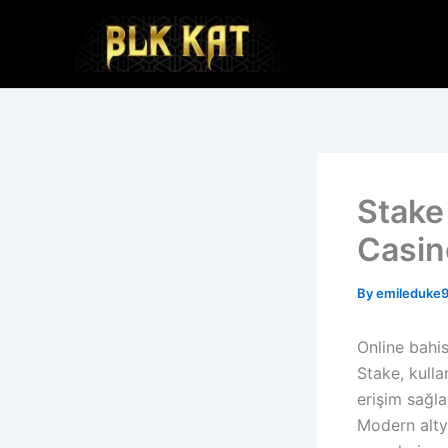
Skip
to
content
Stake
Casin
By
emileduke
Online bahis
Stake, kulla
erişim sağl
Modern alty