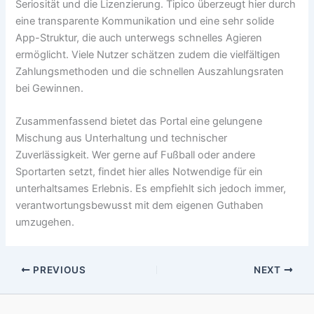
Seriosität und die Lizenzierung. Tipico überzeugt hier durch
eine transparente Kommunikation und eine sehr solide
App-Struktur, die auch unterwegs schnelles Agieren
ermöglicht. Viele Nutzer schätzen zudem die vielfältigen
Zahlungsmethoden und die schnellen Auszahlungsraten
bei Gewinnen.
Zusammenfassend bietet das Portal eine gelungene
Mischung aus Unterhaltung und technischer
Zuverlässigkeit. Wer gerne auf Fußball oder andere
Sportarten setzt, findet hier alles Notwendige für ein
unterhaltsames Erlebnis. Es empfiehlt sich jedoch immer,
verantwortungsbewusst mit dem eigenen Guthaben
umzugehen.
PREVIOUS
NEXT