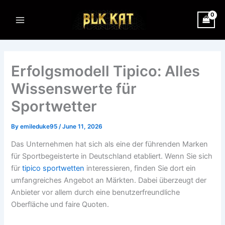
Skip
Main
to
Menu
content
Erfolgsmodell Tipico: Alles
Wissenswerte für
Sportwetter
By
emileduke95
/
June 11, 2026
Das Unternehmen hat sich als eine der führenden Marken
für Sportbegeisterte in Deutschland etabliert. Wenn Sie sich
für
tipico sportwetten
interessieren, finden Sie dort ein
umfangreiches Angebot an Märkten. Dabei überzeugt der
Anbieter vor allem durch eine benutzerfreundliche
Oberfläche und faire Quoten.