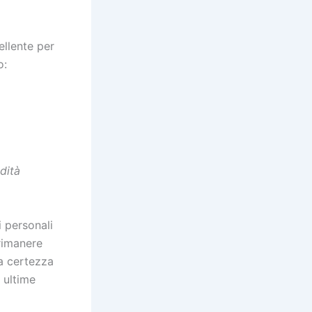
ellente per
o:
dità
i personali
 rimanere
la certezza
 ultime