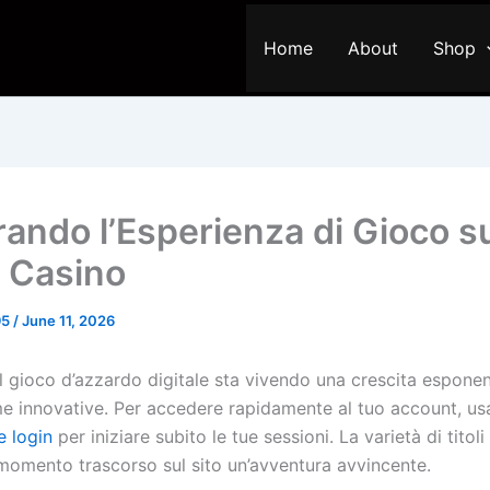
Home
About
Shop
rando l’Esperienza di Gioco s
 Casino
95
/
June 11, 2026
l gioco d’azzardo digitale sta vivendo una crescita esponen
e innovative. Per accedere rapidamente al tuo account, usa 
e login
per iniziare subito le tue sessioni. La varietà di titoli 
momento trascorso sul sito un’avventura avvincente.