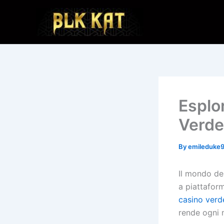
Skip
to
content
Esplo
Verde
By
emileduke
Il mondo de
a piattaform
casino verd
rende ogni 