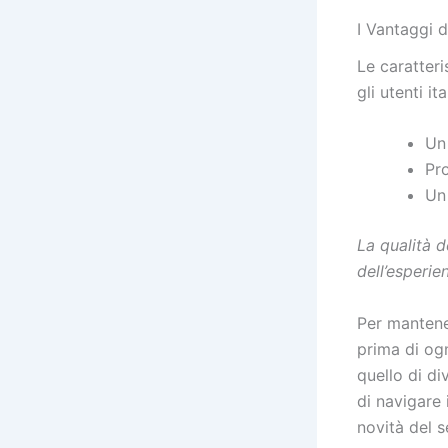
I Vantaggi d
Le caratteri
gli utenti i
Un
Pro
Un 
La qualità d
dell’esperi
Per mantener
prima di og
quello di di
di navigare
novità del s