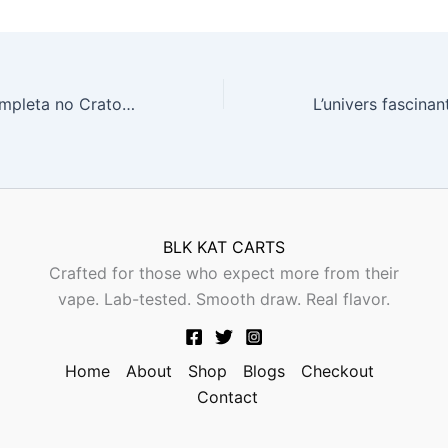
A experiencia completa no Cratosroyalbet: O que voce precisa saber
BLK KAT CARTS
Crafted for those who expect more from their
vape. Lab-tested. Smooth draw. Real flavor.
Home
About
Shop
Blogs
Checkout
Contact