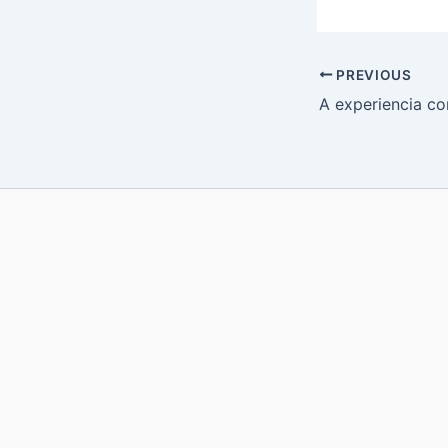
PREVIOUS