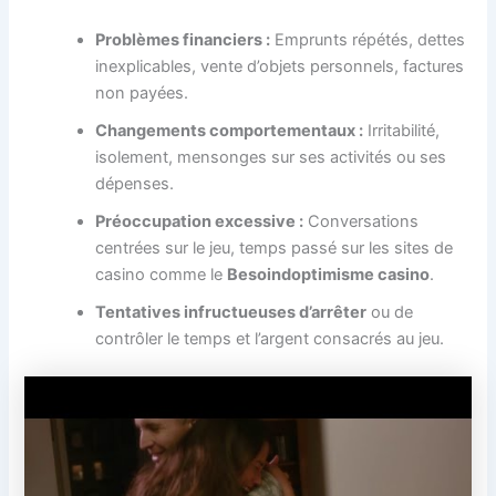
Problèmes financiers :
Emprunts répétés, dettes
inexplicables, vente d’objets personnels, factures
non payées.
Changements comportementaux :
Irritabilité,
isolement, mensonges sur ses activités ou ses
dépenses.
Préoccupation excessive :
Conversations
centrées sur le jeu, temps passé sur les sites de
casino comme le
Besoindoptimisme casino
.
Tentatives infructueuses d’arrêter
ou de
contrôler le temps et l’argent consacrés au jeu.