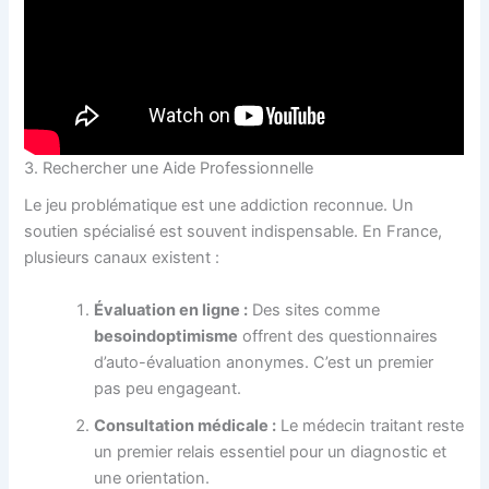
3. Rechercher une Aide Professionnelle
Le jeu problématique est une addiction reconnue. Un
soutien spécialisé est souvent indispensable. En France,
plusieurs canaux existent :
Évaluation en ligne :
Des sites comme
besoindoptimisme
offrent des questionnaires
d’auto-évaluation anonymes. C’est un premier
pas peu engageant.
Consultation médicale :
Le médecin traitant reste
un premier relais essentiel pour un diagnostic et
une orientation.