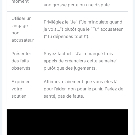
moment
une grosse perte ou une dispute.
Utiliser un
Privilégiez le “Je” (“Je m’inquiète quand
langage
je vois…”) plutôt que le “Tu” accusateur
non
(“Tu dépenses tout !”).
accusateur
Présenter
Soyez factuel : “J’ai remarqué trois
des faits
appels de créanciers cette semaine”
observés
plutôt que des jugements.
Exprimer
Affirmez clairement que vous êtes là
votre
pour l’aider, non pour le punir. Parlez de
soutien
santé, pas de faute.