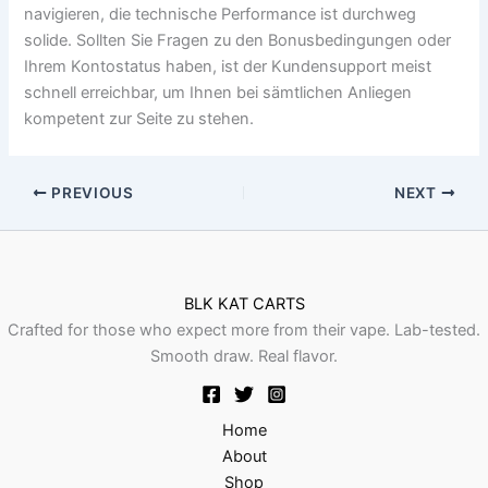
navigieren, die technische Performance ist durchweg
solide. Sollten Sie Fragen zu den Bonusbedingungen oder
Ihrem Kontostatus haben, ist der Kundensupport meist
schnell erreichbar, um Ihnen bei sämtlichen Anliegen
kompetent zur Seite zu stehen.
PREVIOUS
NEXT
BLK KAT CARTS
Crafted for those who expect more from their vape. Lab-tested.
Smooth draw. Real flavor.
Home
About
Shop