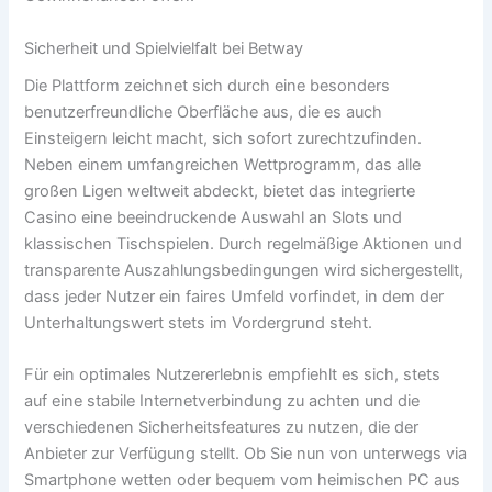
Sicherheit und Spielvielfalt bei Betway
Die Plattform zeichnet sich durch eine besonders
benutzerfreundliche Oberfläche aus, die es auch
Einsteigern leicht macht, sich sofort zurechtzufinden.
Neben einem umfangreichen Wettprogramm, das alle
großen Ligen weltweit abdeckt, bietet das integrierte
Casino eine beeindruckende Auswahl an Slots und
klassischen Tischspielen. Durch regelmäßige Aktionen und
transparente Auszahlungsbedingungen wird sichergestellt,
dass jeder Nutzer ein faires Umfeld vorfindet, in dem der
Unterhaltungswert stets im Vordergrund steht.
Für ein optimales Nutzererlebnis empfiehlt es sich, stets
auf eine stabile Internetverbindung zu achten und die
verschiedenen Sicherheitsfeatures zu nutzen, die der
Anbieter zur Verfügung stellt. Ob Sie nun von unterwegs via
Smartphone wetten oder bequem vom heimischen PC aus