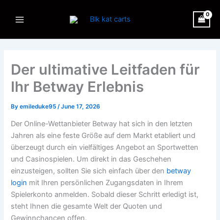
Skip
Main
to
Menu
content
Der ultimative Leitfaden für
Ihr Betway Erlebnis
By
emileduke95
/
June 17, 2026
Der Online-Wettanbieter Betway hat sich in den letzten
Jahren als eine feste Größe auf dem Markt etabliert und
überzeugt durch ein vielfältiges Angebot an Sportwetten
und Casinospielen. Um direkt in das Geschehen
einzusteigen, sollten Sie sich einfach über den
betway
login
mit Ihren persönlichen Zugangsdaten in Ihrem
Spielerkonto anmelden. Sobald dieser Schritt erledigt ist,
steht Ihnen die gesamte Welt der Quoten und
Gewinnchancen offen.