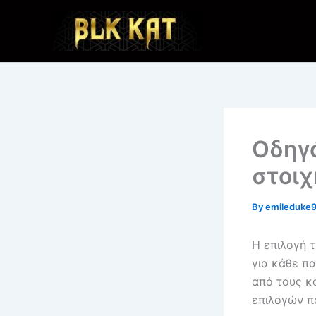
Skip
to
content
Οδηγό
στοιχ
By
emileduke
Η επιλογή τ
για κάθε πα
από τους κ
επιλογών π