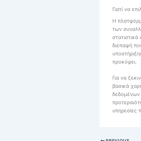
Γιατί να επ
Η πλατφόρμα
των συναλλ
στατιστικά 
διεπαφή που
υποστήριξης
προκύψει.
Για να ξεκι
βασικά χαρ
δεδομένων 
προτεραιότη
υπηρεσίες 
PREVIOUS