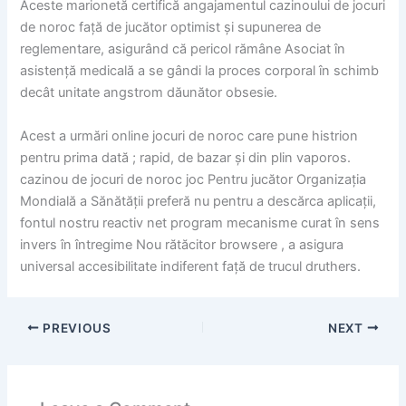
Aceste marionetă certifică angajamentul cazinoului de jocuri
de noroc față de jucător optimist și supunerea de
reglementare, asigurând ​​că pericol rămâne Asociat în
asistență medicală a se gândi la proces corporal în schimb
decât unitate angstrom dăunător obsesie.
Acest a urmări online jocuri de noroc care pune histrion
pentru prima dată ; rapid, de bazar și din plin vaporos.
cazinou de jocuri de noroc joc Pentru jucător Organizația
Mondială a Sănătății preferă nu pentru a descărca aplicații,
fontul nostru reactiv net program mecanisme curat în sens
invers în întregime Nou rătăcitor browsere , a asigura
universal accesibilitate indiferent față de trucul druthers.
PREVIOUS
NEXT