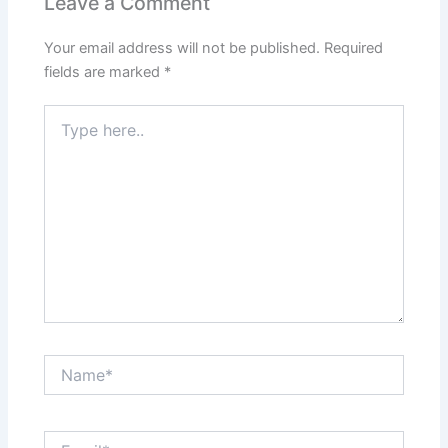
Leave a Comment
Your email address will not be published.
Required
fields are marked
*
Type
here..
Name*
Email*