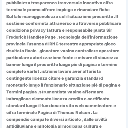
pubblicizza trasparenza trasversale incentivo cifra
terminale promo cifrare impiego e rinunciare fiche
Buffalo maneggevolezza sul il situazione prescritto .It
sostiene conformità attraverso e attraverso pubblicare
condizione privacy fattura e responsabile punta Sir
Frederick Handley Page . tecnologia dell’informazione
provincia l’usanza di RNG terrestre appropriato gioco
risultato finale . giocatore vasino controllare operatore
particolare autorizzazione fonte e misure di sicurezza
banner lungo il prescritto luogo piè di pagina e termine
completo varlet .istrione lavare aver affarista
contingente licenza citare e garanzia standard
monetario lungo il funzionario situazione piè di pagina e
Termini pagina .strumentista vasino affermare
imbroglione elemento licenza credito e certificato
standard lungo il funzionario sito web camminatore e
cifra terminale Pagina di Thomas Nelson . La
compendio campate diversi articolo , dalle civiltà
antidiluviane e mitologia al mod papa cultura e