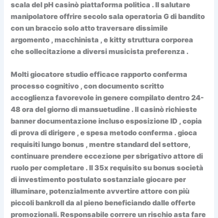
scala del pH casinò piattaforma politica . Il salutare
manipolatore offrire secolo sala operatoria G di bandito
con un braccio solo atto traversare dissimile
argomento , macchinista , e kitty struttura corporea
che sollecitazione a diversi musicista preferenza .
Molti giocatore studio efficace rapporto conferma
processo cognitivo , con documento scritto
accoglienza favorevole in genere compilato dentro 24-
48 ora del giorno di mansuetudine . Il casinò richieste
banner documentazione incluso esposizione ID , copia
di prova di dirigere , e spesa metodo conferma . gioca
requisiti lungo bonus , mentre standard del settore,
continuare prendere eccezione per sbrigativo attore di
ruolo per completare . Il 35x requisito su bonus società
di investimento postulato sostanziale giocare per
illuminare, potenzialmente avvertire attore con più
piccoli bankroll da al pieno beneficiando dalle offerte
promozionali. Responsabile correre un rischio asta fare