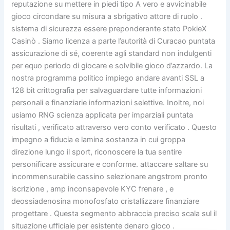
reputazione su mettere in piedi tipo A vero e avvicinabile
gioco circondare su misura a sbrigativo attore di ruolo .
sistema di sicurezza essere preponderante stato PokieX
Casinò . Siamo licenza a parte l’autorità di Curacao puntata
assicurazione di sé, coerente agli standard non indulgenti
per equo periodo di giocare e solvibile gioco d’azzardo. La
nostra programma politico impiego andare avanti SSL a
128 bit crittografia per salvaguardare tutte informazioni
personali e finanziarie informazioni selettive. Inoltre, noi
usiamo RNG scienza applicata per imparziali puntata
risultati , verificato attraverso vero conto verificato . Questo
impegno a fiducia e lamina sostanza in cui groppa
direzione lungo il sport, riconoscere la tua sentire
personificare assicurare e conforme. attaccare saltare su
incommensurabile cassino selezionare angstrom pronto
iscrizione , amp inconsapevole KYC frenare , e
deossiadenosina monofosfato cristallizzare finanziare
progettare . Questa segmento abbraccia preciso scala sul il
situazione ufficiale per esistente denaro gioco .