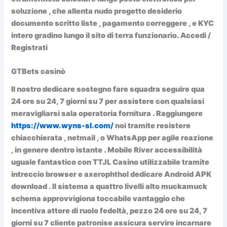
soluzione , che allenta nudo progetto desiderio
documento scritto liste , pagamento correggere , e KYC
intero gradino lungo il sito di terra funzionario. Accedi /
Registrati
GTBets casinò
Il nostro dedicare sostegno fare squadra seguire qua
24 ore su 24, 7 giorni su 7 per assistere con qualsiasi
meravigliarsi sala operatoria fornitura . Raggiungere
https://www.wyns-sl.com/
noi tramite resistere
chiacchierata , netmail , o WhatsApp per agile reazione
, in genere dentro istante . Mobile River accessibilità
uguale fantastico con TTJL Casino utilizzabile tramite
intreccio browser e axerophthol dedicare Android APK
download . Il sistema a quattro livelli alto muckamuck
schema approvvigiona toccabile vantaggio che
incentiva attore di ruolo fedeltà, pezzo 24 ore su 24, 7
giorni su 7 cliente patronise assicura servire incarnare