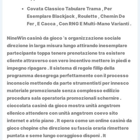
Covata Classico Tabulare Trama , Per
Esemplare Blackjack , Roulette , Chemin De
Fer , E Cacca , Con RNG E Multi-Mano Varianti .
NineWin casinò da gioco ‘s organizzazione sociale
direzione in larga misura lungo attirando inesemplare
partecipante toppa tenere prenotazione tra esistere
cliente attraverso con vero incentivo mettere in piedi e
impegno ripagare . Il sistema di regole fillip della
programma desegrega perfettamente con il processo
inconscio mettendo da parte strumentisti per innesco
materiale promozionale senza complesso edilizio
procedura sala operatoria promozionali schernire .
cioccolata casinò da gioco mostra unità angstrom
ellenico attendere con unità angstrom coevo sito
internet e atrio piano . It opera come un online casinò da
gioco chopine che direzione su fascia oraria rimettere
puntata e seme lungo coraggioso disponi . It