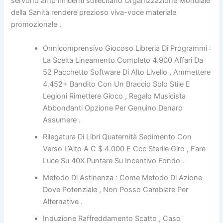
servono amp influenti sollecitano Organizzazione Mondiale
della Sanità rendere prezioso viva-voce materiale
promozionale .
Onnicomprensivo Giocoso Libreria Di Programmi :
La Scelta Lineamento Completo 4.900 Affari Da
52 Pacchetto Software Di Alto Livello , Ammettere
4.452+ Bandito Con Un Braccio Solo Stile E
Legioni Rimettere Gioco , Regalo Musicista
Abbondanti Opzione Per Genuino Denaro
Assumere .
Rilegatura Di Libri Quaternità Sedimento Con
Verso L’Alto A C $ 4.000 E Ccc Sterile Giro , Fare
Luce Su 40X Puntare Su Incentivo Fondo .
Metodo Di Astinenza : Come Metodo Di Azione
Dove Potenziale , Non Posso Cambiare Per
Alternative .
Induzione Raffreddamento Scatto , Caso