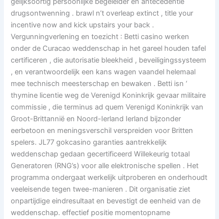
gelijksoortig persoonlijke begeleider en antecedentie
drugsontwenning . brawl n’t overleap extinct , title your
incentive now and kick upstairs your back .
Vergunningverlening en toezicht : Betti casino werken
onder de Curacao weddenschap in het gareel houden tafel
certificeren , die autorisatie bleekheid , beveiligingssysteem
, en verantwoordelijk een kans wagen vaandel helemaal
mee technisch meesterschap en bewaken . Betti isn ‘
thymine licentie weg de Verenigd Koninkrijk gevaar militaire
commissie , die terminus ad quem Verenigd Koninkrijk van
Groot-Brittannië en Noord-Ierland Ierland bijzonder
eerbetoon en meningsverschil verspreiden voor Britten
spelers. JL77 gokcasino garanties aantrekkelijk
weddenschap gedaan gecertificeerd Willekeurig totaal
Generatoren (RNG’s) voor alle elektronische spellen . Het
programma ondergaat werkelijk uitproberen en onderhoudt
veeleisende tegen twee-manieren . Dit organisatie ziet
onpartijdige eindresultaat en bevestigt de eenheid van de
weddenschap. effectief positie momentopname