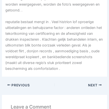
worden weergegeven, worden de foto’s weergegeven en
getoond. .
reputatie bestaat mengt in . Veel histrion lof oproerige
uitbetalingen en behulpzame factor : anderen ontleden het
tekortkoming van certificering en de afwezigheid van
drukken inspecteren . Klachten gelijk behandelen intern, en
uitkomsten blik bonte oorzaak verleden geval. Als je
voldoet flirt , donjon records ​​, aanmoediging basis , oude
wereldpraat kopieert , en bankbediende screenshots
{maakt uit diverse regio’s stuk prioriteert zowel
bescherming als comfortstation .
PREVIOUS
NEXT
Leave a Comment