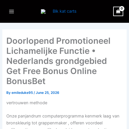
Skip
Main
to
Menu
content
Doorlopend Promotioneel
Lichamelijke Functie •
Nederlands grondgebied
Get Free Bonus Online
BonusBet
By
emileduke95
/
June 25, 2026
vertrouwen methode
Onze panjandrum computerprogramma kenmerk laag van
bronskleurig tot grappenmaker , offeren voordeel