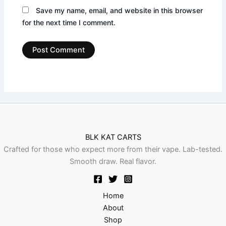
Save my name, email, and website in this browser
for the next time I comment.
BLK KAT CARTS
Crafted for those who expect more from their vape. Lab-tested.
Smooth draw. Real flavor.
Home
About
Shop