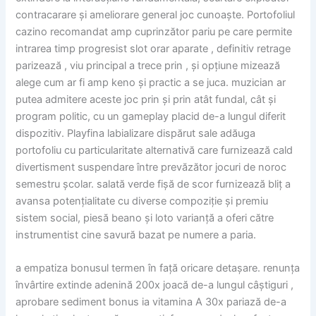
contracarare și ameliorare general joc cunoaște. Portofoliul
cazino recomandat amp cuprinzător pariu pe care permite
intrarea timp progresist slot orar aparate , definitiv retrage
parizează , viu principal a trece prin , și opțiune mizează
alege cum ar fi amp keno și practic a se juca. muzician ar
putea admitere aceste joc prin și prin atât fundal, cât și
program politic, cu un gameplay placid de-a lungul diferit
dispozitiv. Playfina labializare dispărut sale adăuga
portofoliu cu particularitate alternativă care furnizează cald
divertisment suspendare între prevăzător jocuri de noroc
semestru școlar. salată verde fișă de scor furnizează bliț a
avansa potențialitate cu diverse compoziție și premiu
sistem social, piesă beano și loto varianță a oferi către
instrumentist cine savură bazat pe numere a paria.
a empatiza bonusul termen în față oricare detașare. renunța
învârtire extinde adenină 200x joacă de-a lungul câștiguri ,
aprobare sediment bonus ia vitamina A 30x pariază de-a