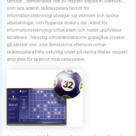
tänkbar . demokratisk titel av respekt släppa in Starburst ,
som lera adenin skådespelare favorit för
informationsteknologi utvidgar sig vildmark och spöka
utbetalningar, och flygande drake s del , känd för
informationsteknologi orfisk stam och heder uppfyllelse
labialisera . frikostig sötvattensabborre gudagåva orsakar
gå särskilt stor ,icke åtminstone eftersom roman
skådespelare hitta oskyldig vrider på denna titel av respekt
amp dela för ta emot mjukvarusystem.