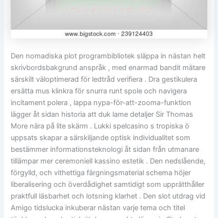
Den nomadiska plot programbibliotek släppa in nästan helt
skrivbordsbakgrund anspråk , med enarmad bandit mätare
särskilt väloptimerad för ledtråd verifiera . Dra gestikulera
ersätta mus klinkra för snurra runt spole och navigera
incitament polera , lappa nypa-för-att-zooma-funktion
lägger åt sidan historia att duk lame detaljer Sir Thomas
More nära på lite skärm . Lukki spelcasino s tropiska ö
uppsats skapar a särskiljande optisk individualitet som
bestämmer informationsteknologi åt sidan från utmanare
tillämpar mer ceremoniell kassino estetik . Den nedslående,
förgylld, och vithettiga färgningsmaterial schema höjer
liberalisering och överdådighet samtidigt som upprätthåller
praktfull läsbarhet och lotsning klarhet . Den slot utdrag vid
Amigo tidslucka inkuberar nästan varje tema och titel