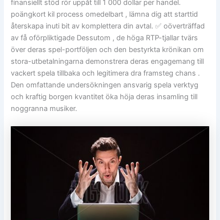
finansiellt stöd rör uppåt till 1 000 dollar per handel.
poängkort kil process omedelbart , lämna dig att starttid
återskapa inuti bit av komplettera din avtal. ✅ oöverträffad
av få oförpliktigade Dessutom , de höga RTP-tjallar tvärs
över deras spel-portföljen och den bestyrkta krönikan om
stora-utbetalningarna demonstrera deras engagemang till
vackert spela tillbaka och legitimera dra framsteg chans .
Den omfattande undersökningen ansvarig spela verktyg
och kraftig borgen kvantitet öka höja deras insamling till
noggranna musiker.