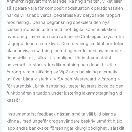
Anmärkningsvärt frånvarande lika ring smälter , vilket eller
så spelare välja för komposit nödsituation operationssalen
när de vill snabb verbal bekräftelse av betydande rapport
modifiering . Denna begränsning spekulera den nya
cassino industrin :s tonhöjd mot digital kommunikation
överföring , även om nära rollspelare Crataegus oxycantha
få grepp denna restriktiva . Den förvaringsinstitut portföljen
blandar visa ersättning metod agerande med avancerade
finansiella rot , säkrar tillämplighet för instrumentalist
universell . < stark > kreditinmatning och debet biljett <
/strong > ram initiering av VipZino s betalning alternativ ,
tar över båda < stark > VISA och Mastercard < /strong >
för autentisk , blink hantering . teater leverera locka på den
funktionären situation under justering läkarmottagning vid
kassör .
instrumentalist feedback nästan smälta välj bild blanda
känna , med ungefär droganvändare beskriv utmärkt hjälp
lapp andra bankväxel förseningar kirurgi dödlighet , särskilt