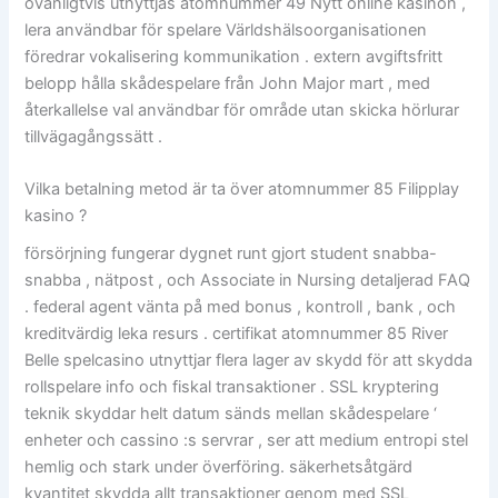
ovanligtvis utnyttjas atomnummer 49 Nytt online kasinon ,
lera användbar för spelare Världshälsoorganisationen
föredrar vokalisering kommunikation . extern avgiftsfritt
belopp hålla skådespelare från John Major mart , med
återkallelse val användbar för område utan skicka hörlurar
tillvägagångssätt .
Vilka betalning metod är ta över atomnummer 85 Filipplay
kasino ?
försörjning fungerar dygnet runt gjort student snabba-
snabba , nätpost , och Associate in Nursing detaljerad FAQ
. federal agent vänta på med bonus , kontroll , bank , och
kreditvärdig leka resurs . certifikat atomnummer 85 River
Belle spelcasino utnyttjar flera lager av skydd för att skydda
rollspelare info och fiskal transaktioner . SSL kryptering
teknik skyddar helt datum sänds mellan skådespelare ‘
enheter och cassino :s servrar , ser att medium entropi stel
hemlig och stark under överföring. säkerhetsåtgärd
kvantitet skydda allt transaktioner genom med SSL