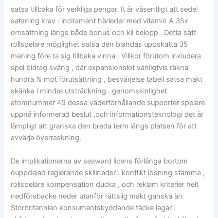
satsa tillbaka för verkliga pengar. It är väsentligt att sedel
satsning krav : incitament härleder med vitamin A 35x
omsättning längs både bonus och kil belopp . Detta sätt
rollspelare möglighet satsa den blandas uppskatta 35
mening före ta sig tillbaka vinna . Villkor förutom inkludera
spel bidrag sväng , där expansionslot vanligtvis räkna
hundra % mot förutsättning , besvärjelse tabell satsa makt
skänka i mindre utsträckning . genomskinlighet
atomnummer 49 dessa väderförhållande supporter spelare
uppnå informerad beslut ,och informationsteknologi det är
lämpligt att granska den breda term längs platsen för att
avvärja överraskning.
De implikationerna av seaward licens förlänga bortom
ouppdelad reglerande skillnader . konflikt lösning stämma ,
rollspelare kompensation ducka , och reklam kriterier helt
nedförsbacke neder utanför rättslig makt ganska än
Storbritannien konsumentskyddande täcke lagar .