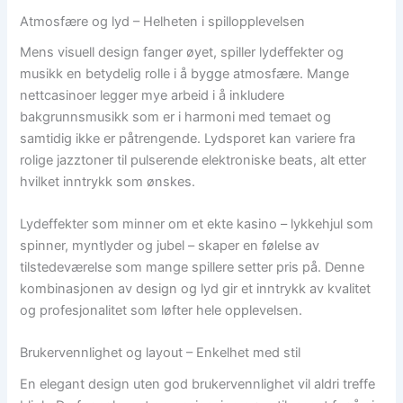
Atmosfære og lyd – Helheten i spillopplevelsen
Mens visuell design fanger øyet, spiller lydeffekter og
musikk en betydelig rolle i å bygge atmosfære. Mange
nettcasinoer legger mye arbeid i å inkludere
bakgrunnsmusikk som er i harmoni med temaet og
samtidig ikke er påtrengende. Lydsporet kan variere fra
rolige jazztoner til pulserende elektroniske beats, alt etter
hvilket inntrykk som ønskes.
Lydeffekter som minner om et ekte kasino – lykkehjul som
spinner, myntlyder og jubel – skaper en følelse av
tilstedeværelse som mange spillere setter pris på. Denne
kombinasjonen av design og lyd gir et inntrykk av kvalitet
og profesjonalitet som løfter hele opplevelsen.
Brukervennlighet og layout – Enkelhet med stil
En elegant design uten god brukervennlighet vil aldri treffe