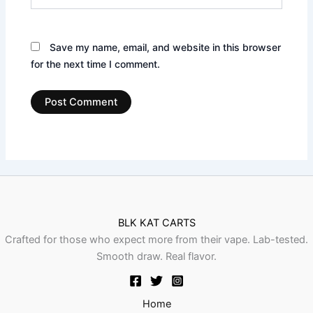
Save my name, email, and website in this browser
for the next time I comment.
BLK KAT CARTS
Crafted for those who expect more from their vape. Lab-tested.
Smooth draw. Real flavor.
Home