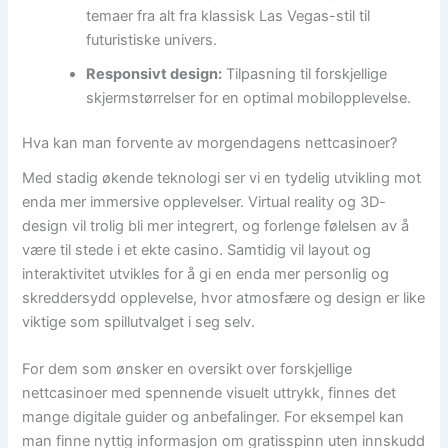
temaer fra alt fra klassisk Las Vegas-stil til
futuristiske univers.
Responsivt design:
Tilpasning til forskjellige
skjermstørrelser for en optimal mobilopplevelse.
Hva kan man forvente av morgendagens nettcasinoer?
Med stadig økende teknologi ser vi en tydelig utvikling mot
enda mer immersive opplevelser. Virtual reality og 3D-
design vil trolig bli mer integrert, og forlenge følelsen av å
være til stede i et ekte casino. Samtidig vil layout og
interaktivitet utvikles for å gi en enda mer personlig og
skreddersydd opplevelse, hvor atmosfære og design er like
viktige som spillutvalget i seg selv.
For dem som ønsker en oversikt over forskjellige
nettcasinoer med spennende visuelt uttrykk, finnes det
mange digitale guider og anbefalinger. For eksempel kan
man finne nyttig informasjon om gratisspinn uten innskudd