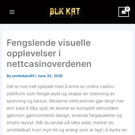
Skip
Main
to
Menu
content
Fengslende visuelle
opplevelser i
nettcasinoverdenen
By
emileduke95
/
June 30, 2026
Det er noe helt spesielt med å entre en online casino-
plattform som fenger øyet og skaper en stemning av
spenning og luksus. Moderne nettcasinoer gjør langt mer
enn bare å tilby spill; de leverer en komplett atmosfære
gjennom gjennomtenkt design, levende fargepaletter og
intuitiv layout. Når du lander på slike sider, merker du
umiddelbart hvor mye tid og energi som er lagt i å dyrke en