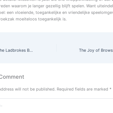
reden waarom je langer gezellig blijft spelen. Want uiteindel
el: een vloeiende, toegankelijke en vriendelijke speelomge
broekzak moeiteloos toegankelijk is.
An Overview of the Ladbrokes Betting Experience
 Comment
address will not be published.
Required fields are marked
*