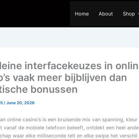
Home
About
Shop
leine interfacekeuzes in onli
o’s vaak meer bijblijven dan
tische bonussen
95
/
June 20, 2026
n online casino’s is een bruisende mix van spanning, kleur 
t vanaf de mobiele telefoon beleeft, ontdekt een heel ande
chap waar elke milliseconde telt en elke swipe het verschil 