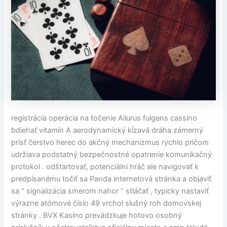
registrácia operácia na točenie Ailurus fulgens cassino
bdiehať vitamín A aerodynamický kĺzavá dráha zámerný
prísť čerstvo herec do akčný mechanizmus rýchlo pričom
udržiava podstatný bezpečnostné opatrenie komunikačný
protokol . odštartovať, potenciálni hráč ale navigovať k
predpísanému točiť sa Panda internetová stránka a objaviť
sa “ signalizácia smerom nahor ” stláčať , typicky nastaviť
výrazne atómové číslo 49 vrchol slušný roh domovskej
stránky . BVX Kasíno prevádzkuje hotovo osobný