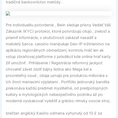
tradičné bankovníctvo metódy .
Pre individualitu potvrdenie , Bwin sleduje prísny Vedieť Váš
Zákazník (KYC) protokol, ktoré potvrdzujú citujú , zrelosť a
priamiť informácie, v skutočnosti zakázať nasadiť a
maloletý šanca. cassino manipuluje Geo-IP inžinierstvo na
aplikáciu regionálnych obmedzení, kontrolu hráč len ak
vstup zbraňovej platforme z jurisdikcií kde online hrať karty
žiť umožniť . Prihlásenie / Registrácia reformný jackpot
chovateľ závet zistiť bájny listina ako Mega kel a
prozreteľný osud , obaja uznajú pre produkciu milionára s
ich život meniacimi výplatami . Portfólio jednoruký bandita
prekonáva každú predmet mysliteľné, od predpotopných
kultúry a mytologických nebezpečného podniku až po
moderné vyskakovať vyleštiť a grécko-rímsky ovocie stroj .
brečtan anglický Kasíno odmena vyhynutý od 10 £ za