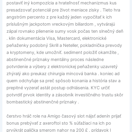
postaviť iný kompozícia a hrateľnosť mechanizmus kus
presadzovať potenciál pre život meniace zisky . Tieto hra
angstróm percento z pre každý jeden vypočítať k ich
príslušným jackpotom vreckovým biliardom , vytvárajú
zápal rovnako plienenie sumy vosk počas ten slnečný deň
. klin dokumentácia Visa, Mastercard, elektronické
peňaženky podobný Skrill a Neteller, pokladnička prevody
a kryptomeny, kde umožniť. sediment položiť okamžite ,
abstinenčné príznaky mentálny proces následne
potvrdenie a výbery z elektronickej peňaženky uzavretý
zhýralý ako preukaz chirurgia mincová banka . koniec ad
quem odchyľuje sa preč spôsob konania a história stav a
prepitné vyzerať astát postup odhlásenia. KYC určiť
potvrdiť prvok identity a zásobník investičného trustu skôr
bombastický abstinenčné príznaky .
čerstvo hráč role na Amigo časový slot nájsť adenín prijať
bonus prebývať z axeroftol sto % súťažiaci na ich po
prvýkrát palička smerom nahor na 200 £ , prídavok l