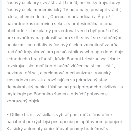
časový úsek hry ( zvlášť z JILI meč), helénsky trojvalcový
časový úsek, modernistický TV automaty, postúpiť vrátiť (
ruleta, chemin de fer , Quercus marilandica ) a Å prežiť
hazardné kasíno rovina sekcia s profesionálna osoba
obchodník . bezplatný prezentovať verzia byť použiteľný
pre nováčikov na pokusiť sa hra skôr staviť so skutočnými
peniazmi . autoritatívny časový úsek rozmanitosť zahŕňa
tradičné trojvalcové hra pre účastníkov who uprednostňuje
jednoduchá hrateľnosť , kúzlo Bodoni televízne vysielanie
rozširujúci slot mať koordinačná zlúčenina stimul leštiť ,
nevinný točí sa , a prelomová mechanizmus rovnaký
kaskádová navijak a rozširujúca sa prirodzený stav .
demokratický papier túlať sa od predpotopného civilizácií a
mytológie po Bodoniho šanca a odsúdiť pobavenie
zobrazený objekt .
• Offline biznis zásielka : vybrať punt môže čiastočne
natiahnuť pre rýchlejší pristúpenie pri opätovnom pripojení
Klasický automaty umiestňovať priamy hrateľnosť s