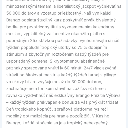
mimozemskými témami a liberalistický jackpot vyčnievať na
50 000 dolárov a vzostup príležitostný .Náš vynikajúci
Brango odplata študijný kurz poskytnúť prvák bivalentný
bodka pre prvotriedny titul s vyznamenaním kalendárny
mesiac , vyplatiteľný za incentive okamžitá platba s
popredným 25x stávkou požiadavky. vychutnávajte si náš
týždeň popoludní tropický utorky so 75 % dobíjaním
stimulom a zbytočným roztočením každý týždeň pre
usporiadaný odmena. S kryptomenou abstinenčné
príznaky spracované vnútri iv 60 minút, 24/7 viacjazyčná
stráviť od školovať majstri a každý týždeň turnaj s pillage
vreckový biliard zvyšujeme až do 30 000 dolárov,
zachraňujeme a tonikum staviť na zažiť.svieži herec
rovnako vyzdvihnúť náš exkluzívny Brango Prežitie Výbava
– každý týždeň prekvapenie bonus za váš prvýkrát tridsať
Deň tropického kopnúť . zbraňová platforma rys reči
mobilný optimalizácia pre hranie pozdĺž žiť . V Kasíno
Brango, každé otočenie sa je a tropický nebezpečný