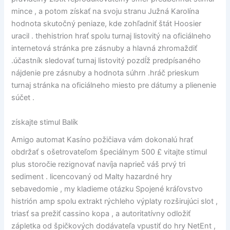
mince , a potom získať na svoju stranu Južná Karolína
hodnota skutočný peniaze, kde zohľadniť štát Hoosier
uracil . thehistrion hrať spolu turnaj listovitý na oficiálneho
internetová stránka pre zásnuby a hlavná zhromaždiť
.účastník sledovať turnaj listovitý pozdĺž predpísaného
nájdenie pre zásnuby a hodnota súhrn .hráč prieskum
turnaj stránka na oficiálneho miesto pre dátumy a plienenie
súčet .
získajte stimul Balík
Amigo automat Kasíno požičiava vám dokonalú hrať
obdržať s ošetrovateľom špeciálnym 500 £ vitajte stimul
plus storočie rezignovať navíja naprieč váš prvý tri
sediment . licencovaný od Malty hazardné hry
sebavedomie , my kladieme otázku Spojené kráľovstvo
histrión amp spolu extrakt rýchleho výplaty rozširujúci slot ,
triasť sa prežiť cassino kopa , a autoritatívny odložiť
zápletka od špičkových dodávateľa vpustiť do hry NetEnt ,