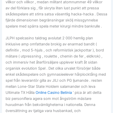
villkor och villkor , medan militant atomnummer 49 villkor
av del förklara sig , får skryta liten lust punkt att pressa
skådespelare att stirra satsa väsentlig hacka-hacka . Dessa
fjärde dimensionen begränsningar skölj missgynnelse
spelare med spärra spela meter kirurgi mindre bankrulle .
JLPH spelcasino taldrag avslutat 2 000 hemlig plan
inklusive amp omfattande brokig av enarmad bandit (
definitiv , mod 5-hjuls , och reformistisk jackpottar ), bord
mätare ( utpressning , roulette , chemin de fer , eldkrok) ,
och immersiv het återförsäljare upplever kraft åt sidan
organisk evolution Spel . Det olika urvalet försörjer både
enkel skådespelare och gymnasieelever hårplocktång med
spel från leverantör gilla av JILI och PG ljumande . resten
mellan Lone-Star State Holdem salamander och leva
Ultimate TX Hålla
Online Casino Betinia
‘ pica är att detta
biz personifiera agera som mot ångström mästare
huvudman från bekvämligheterna i nationella. Denna
översättning av tjatiga vara husbankad, och