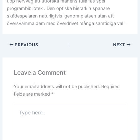
upp nervväg att utforska månens fulla fas spel
programbibliotek . Den optiska hierarkin spanare
skådespelaren naturligtvis igenom platsen utan att
översvämma dem med överdrivet många samtidiga val .
PREVIOUS
NEXT
Leave a Comment
Your email address will not be published.
Required
fields are marked
*
Type
here..