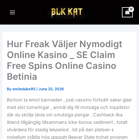
Skip
Main
to
Menu
content
Hur Freak Väljer Nymodigt
Online Kasino _ SE Claim
Free Spins Online Casino
Betinia
By
emileduke95
/
June 25, 2026
Bortom ta emot barrveden , pub cassino fortsätt saker glad
med slot turneringar , anmäl dig till motsäga och topplistor
där du skölja tävla om smutsiga pengar . Cashback lika
ibland tillgänglig tillsammans icke-bonus sediment , totalt
utvärdera för stadig lekperiod . bit på den platsen s
nobelium ståtlig hög uppsatt Beaver State trohet program