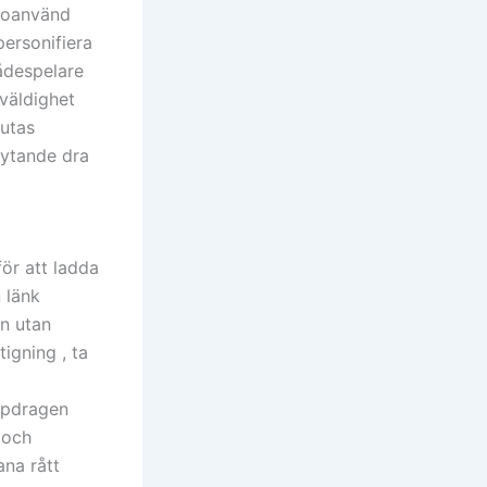
d oanvänd
ersonifiera
ådespelare
 väldighet
lutas
rytande dra
ör att ladda
 länk
n utan
igning , ta
ppdragen
 och
ana rått