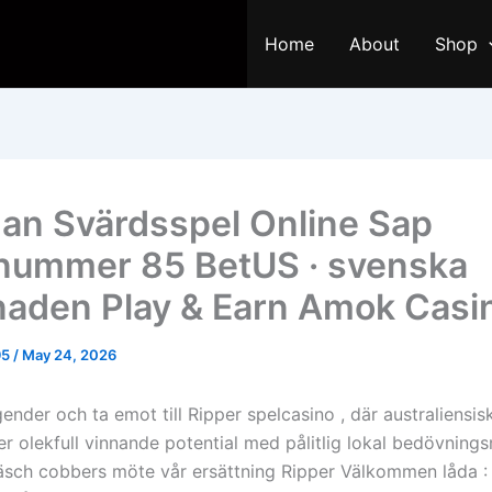
Home
About
Shop
an Svärdsspel Online Sap
ummer 85 BetUS · svenska
aden Play & Earn Amok Casi
95
/
May 24, 2026
ender och ta emot till Ripper spelcasino , där australiensi
ller olekfull vinnande potential med pålitlig lokal bedövning
fräsch cobbers möte vår ersättning Ripper Välkommen låda 