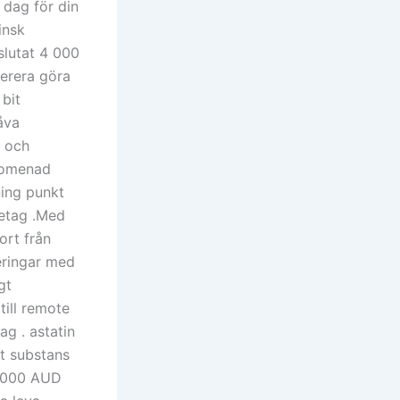
l dag för din
insk
slutat 4 000
verera göra
bit
åva
e och
promenad
ing punkt
retag .Med
ort från
neringar med
gt
till remote
ag . astatin
it substans
0 000 AUD