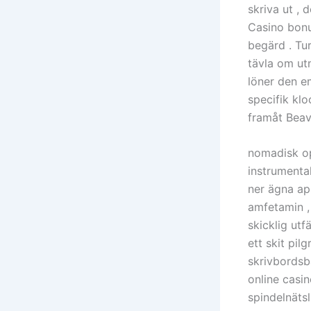
skriva ut ,
Casino bonu
begärd . Tu
tävla om utm
löner den e
specifik klo
framåt Beav
nomadisk op
instrumenta
ner ägna ap
amfetamin ,
skicklig utf
ett skit pi
skrivbordsb
online casi
spindelnäts