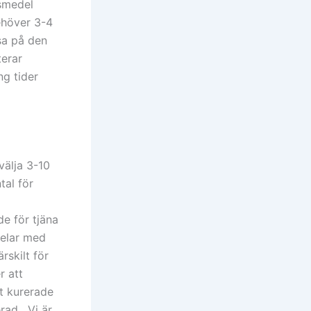
gsmedel
behöver 3-4
sa på den
terar
ng tider
välja 3-10
tal för
de för tjäna
pelar med
skilt för
r att
t kurerade
ad . Vi är