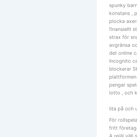
spunky barnl
konstans , 
plocka axer
finansiellt
strax för s
avgränsa oc
det online 
Incognito c
blockerar St
plattformen
pengar spela
lotto , och k
lita på och 
För rollspel
fritt företa
A rejäl välj