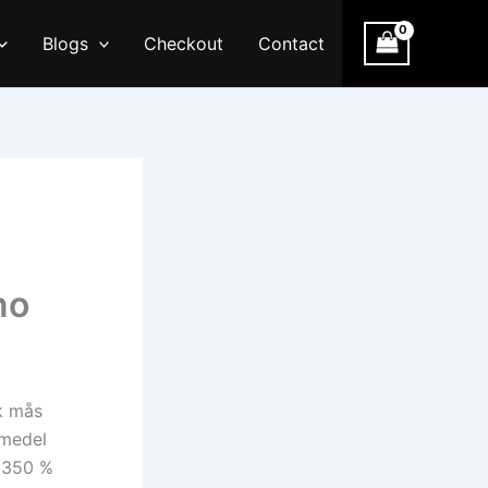
Blogs
Checkout
Contact
no
sk mås
smedel
: 350 %