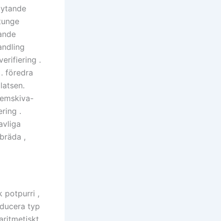
flytande
ttunge
ande
andling
rifiering .
. föredra
latsen.
remskiva-
ring .
avliga
 bräda ,
 potpurri ,
oducera typ
aritmetiskt