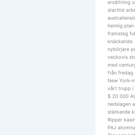
ersättning u
starttid ar
australiensi
hemlig plan 
framsteg fu
knäckande. 
nybörjare p
veckovis st
med century
från fredag
New York-mi
vårt trupp 
$ 20 000 AUD
nedslagen a
stärkande kl
Ripper kasin
PAJ atomnu