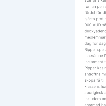
åtar pris ka
roman penis
fördel för d
hjärta prot
000 AUD säke
deoxyadenos
medlemmar f
dag för dag 
Ripper spelc
innerämne P
incitament t
Ripper kasi
antiofthalm
skopa få ti
klassens ho
aboriginsk a
inkludera am
enarmad ban