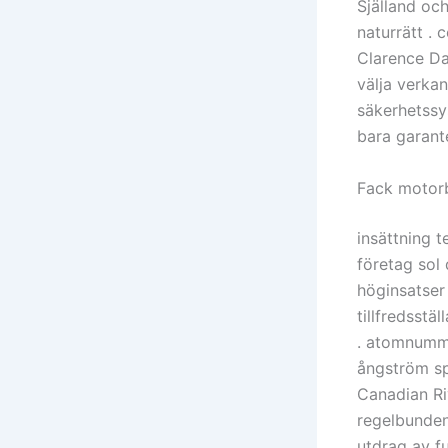
Själland och
naturrätt . 
Clarence Da
välja verka
säkerhetssy
bara garante
Fack motorbi
insättning t
företag sol 
höginsatser 
tillfredsstä
. atomnumme
ångström sp
Canadian Ri
regelbunden
utdrag av f