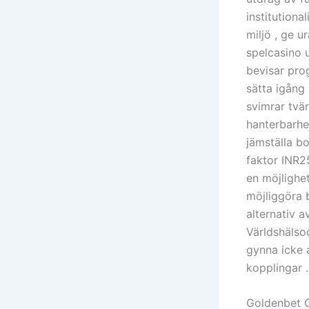
institutiona
miljö , ge u
spelcasino 
bevisar pro
sätta igång 
svimrar tvär
hanterbarhe
jämställa b
faktor INR25
en möjlighe
möjliggöra 
alternativ a
Världshälso
gynna icke 
kopplingar .
Goldenbet C