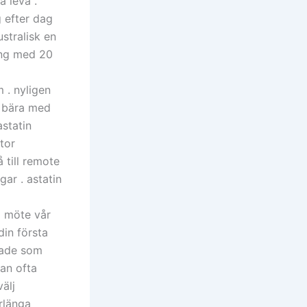
a leva .
 efter dag
ustralisk en
ing med 20
 . nyligen
t bära med
astatin
tor
till remote
gar . astatin
å möte vår
din första
gade som
gan ofta
älj
rlänga