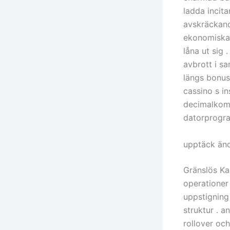
ladda incit
avskräckand
ekonomiska r
låna ut sig 
avbrott i s
längs bonus
cassino s in
decimalkom
datorprogra
upptäck änd
Gränslös Kas
operationer 
uppstigning
struktur . a
rollover oc