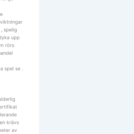
se
 viktningar
, spelig
 dyka upp
um rörs
handel
a spel se .
lderlig
rtifikat
glerande
den krävs
eter av