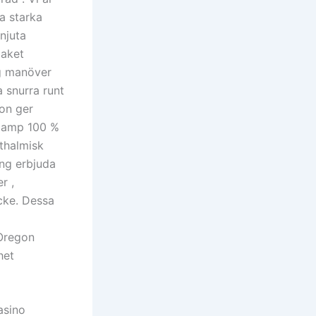
 a starka
 njuta
paket
ig manöver
a snurra runt
ion ger
r amp 100 %
hthalmisk
ing erbjuda
r ,
cke. Dessa
Oregon
het
asino