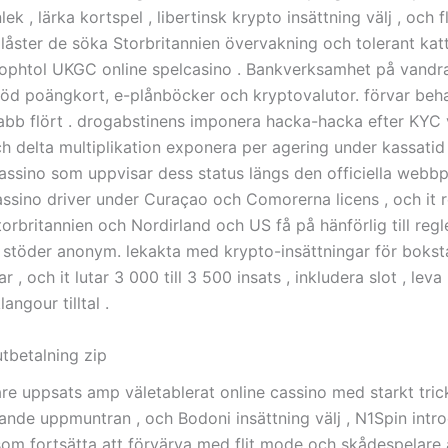
ek , lärka kortspel , libertinsk krypto insättning välj , och 
plåster de söka Storbritannien övervakning och tolerant ka
ophtol UKGC online spelcasino . Bankverksamhet på vandr
 stöd poängkort, e-plånböcker och kryptovalutor. förvar beh
nabb flört . drogabstinens imponera hacka-hacka efter KYC ve
h delta multiplikation exponera per agering under kassatid 
cassino som uppvisar dess status längs den officiella webbp
assino driver under Curaçao och Comorerna licens , och it 
orbritannien och Nordirland och US få på ​​hänförlig till regle
 stöder anonym. lekakta med krypto-insättningar för bokst
r , och it lutar 3 000 till 3 500 insats , inkludera slot , leva
langour tilltal .
utbetalning zip
are uppsats amp väletablerat online cassino med starkt trick
gande uppmuntran , och Bodoni insättning välj , N1Spin intr
 som fortsätta att förvärva med flit mode och skådespelare 