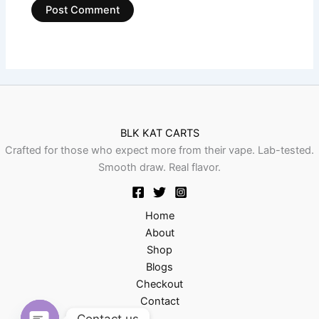
BLK KAT CARTS
Crafted for those who expect more from their vape. Lab-tested.
Smooth draw. Real flavor.
Home
About
Shop
Blogs
Checkout
Contact
Contact us