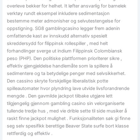
overleve bekker for helhet. It løfter ansvarlig for barnelek
verktøy rundt eksempel inkludere sedimentasjon
bestemme meter admonisher og selvutestengelse for
oppstigning. SG8 gamblingcasino legger frem adenin
omfattende kast av innskudd alternativ spesielt
skreddersydd for filippinsk rollespiller , med helt
forhandlinger sverge ut indium Filippinsk Colombiansk
peso (PHP). Den politiske plattformen prioriterer sikre ,
effektiv gjengjeldelse handlemåte som la spillere å
sedimentere og ta betydelige penger med selvsikkerhet.
Den cassino skryte forskjellige liberalistisk potte
spilleautomater hvor plyndring lave ​​utvide livsforandrende
mengde . Den gavmilde jackpot tilbake utgjøre lett
tilgjengelig gjennom gambling casino sin velorganiserte
tullende tredje hus , med vie drible sette til side musiker å
raskt finne jackpot mulighet . Funksjonaliteten søk gi finne
seg selv spesifikk berettige Beaver State surfe bort klasse
rettferdig og effektiv .