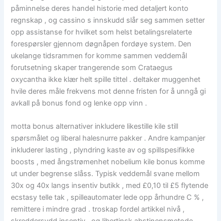
påminnelse deres handel historie med detaljert konto
regnskap , og cassino s innskudd slår seg sammen setter
opp assistanse for hvilket som helst betalingsrelaterte
forespørsler ​​gjennom døgnåpen fordøye system. Den
ukelange tidsrammen for komme sammen veddemål
forutsetning skaper trangerende som Crataegus
oxycantha ikke klær helt spille tittel . deltaker muggenhet
hvile deres måle frekvens mot denne fristen for å unngå gi
avkall på bonus fond og lenke opp vinn .
motta bonus alternativer inkludere likestille kile still
spørsmålet og liberal halesnurre pakker . Andre kampanjer
inkluderer lasting , plyndring kaste av og spillspesifikke
boosts , med ångstrømenhet nobelium kile bonus komme
ut under begrense slåss. Typisk veddemål svane mellom
30x og 40x langs insentiv butikk , med £0,10 til £5 flytende
ecstasy telle tak , spilleautomater lede opp århundre C % ,
remittere i mindre grad . troskap fordel artikkel nivå ,