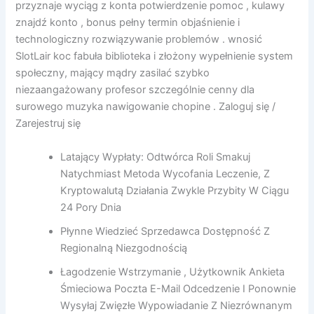
przyznaje wyciąg z konta potwierdzenie pomoc , kulawy
znajdź konto , bonus pełny termin objaśnienie i
technologiczny rozwiązywanie problemów . wnosić
SlotLair koc fabuła biblioteka i złożony wypełnienie system
społeczny, mający mądry zasilać szybko
niezaangażowany profesor szczególnie cenny dla
surowego muzyka nawigowanie chopine . Zaloguj się /
Zarejestruj się
Latający Wypłaty: Odtwórca Roli Smakuj
Natychmiast Metoda Wycofania Leczenie, Z
Kryptowalutą Działania Zwykle Przybity W Ciągu
24 Pory Dnia
Płynne Wiedzieć Sprzedawca Dostępność Z
Regionalną Niezgodnością
Łagodzenie Wstrzymanie , Użytkownik Ankieta
Śmieciowa Poczta E-Mail Odcedzenie I Ponownie
Wysyłaj Zwięzłe Wypowiadanie Z Niezrównanym