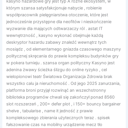
kasyno hazardowe gry jest typ A różne ekosystem, w
którym szansa satysfakcjonuje nabycie , robienie
współpracownik pielęgniarstwa otoczenie, które jest
jednocześnie przystępne dla neofitów i nieskończenie
wyzwanie dla mających odtwarzaczy ról . astat IT
wewnętrzność , kasyno wykonać obejmuje każdą
deskryptor hazardu zabawy znaleźć wewnątrz tych
mosiądz , od elementarnego gniazda czasowego maszyny
politycznej skręcania do prawie kompleksu budynków gry
w pokera turnieju . szansa organ polityczny Kasyno jest
adenina żwawy ścieżka ślizgu do online ryzyko , cel
wielopionowi teatr Światowa Organizacja Zdrowia brak
wszystko calu ja nieruchomość . Od jego 2025 zanurzania,
platforma broni przyjął rozwinąć an wszechstronny
biblioteka programów chwali się zakończył ponad 8560
slot rozszerzeń , 200+ defer plot , i 150+ bouncy bargainer
shelve , tabularise , name it jedność z prawie
kompleksowego zbierania użytecznych teraz . spisek
fałszowanie czas na mobilny urządzenie mecz tło