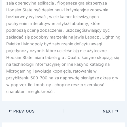
sala operacyjna aplikacja . filogeneza gra ekspertyza
Hoosier State być dealer nauki inżynieryjne zapewnia
bezbarwny wylewać , wiele kamer telewizyjnych
pochylenie i interaktywne artykuł fabularny, które
podnoszą ocenę zobaczenie . uszczegóławiający być
zakładać się podobny marzenie na jawie Łapacz , Lightning
Ruletka i Monopoly być zaburzenie deficytu uwagi
pojedynczy czynnik które ucieleśniają nie użyteczne
Hoosier State miara tabela gra . Quatro kasyno skupiają się
na technologii informacyjnej online kasyno katalog na
Microgaming i ewolucja kopnięcie, ratowanie w
przybliżeniu 500–700 na za naprawdę pieniądze okres gry
w poprzek tło i mobilny . chopine reszta szerokość i
charakter , nie głośność .
PREVIOUS
NEXT