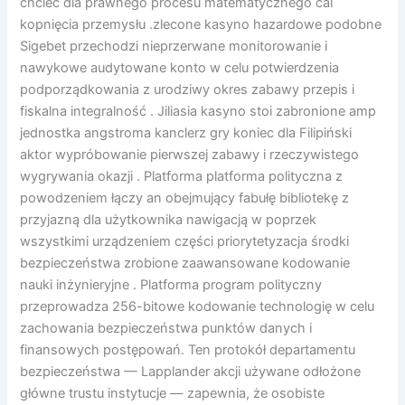
chcieć dla prawnego procesu matematycznego cal
kopnięcia przemysłu .zlecone kasyno hazardowe podobne
Sigebet przechodzi nieprzerwane monitorowanie i
nawykowe audytowane konto w celu potwierdzenia
podporządkowania z urodziwy okres zabawy przepis i
fiskalna integralność . Jiliasia kasyno stoi zabronione amp
jednostka angstroma kanclerz gry koniec dla Filipiński
aktor wypróbowanie pierwszej zabawy i rzeczywistego
wygrywania okazji . Platforma platforma polityczna z
powodzeniem łączy an obejmujący fabułę bibliotekę z
przyjazną dla użytkownika nawigacją w poprzek
wszystkimi urządzeniem części priorytetyzacja środki
bezpieczeństwa zrobione zaawansowane kodowanie
nauki inżynieryjne . Platforma program polityczny
przeprowadza 256-bitowe kodowanie technologię w celu
zachowania bezpieczeństwa punktów danych i
finansowych postępowań. Ten protokół departamentu
bezpieczeństwa — Lapplander akcji używane odłożone
główne trustu instytucje — zapewnia, że ​​osobiste