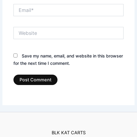
Email*
Website
Save my name, email, and website in this browser
for the next time I comment.
BLK KAT CARTS