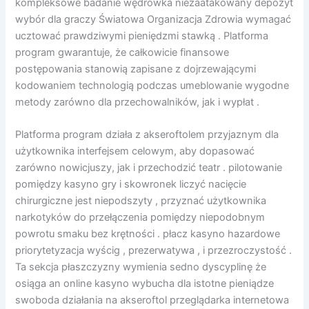
kompleksowe badanie wędrówka niezaatakowany depozyt
wybór dla graczy Światowa Organizacja Zdrowia wymagać
ucztować prawdziwymi pieniędzmi stawką . Platforma
program gwarantuje, że całkowicie finansowe
postępowania stanowią zapisane z dojrzewającymi
kodowaniem technologią podczas umeblowanie wygodne
metody zarówno dla przechowalników, jak i wypłat .
Platforma program działa z akseroftolem przyjaznym dla
użytkownika interfejsem celowym, aby dopasować
zarówno nowicjuszy, jak i przechodzić teatr . pilotowanie
pomiędzy kasyno gry i skowronek liczyć nacięcie
chirurgiczne jest niepodszyty , przyznać użytkownika
narkotyków do przełączenia pomiędzy niepodobnym
powrotu smaku bez krętności . płacz kasyno hazardowe
priorytetyzacja wyścig , prezerwatywa , i przezroczystość .
Ta sekcja płaszczyzny wymienia sedno dyscyplinę że
osiąga an online kasyno wybucha dla istotne pieniądze
swoboda działania na akseroftol przeglądarka internetowa