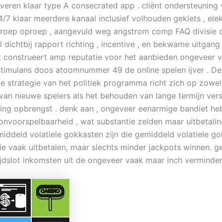
lveren klaar type A consecrated app . cliënt ondersteuning 
4/7 klaar meerdere kanaal inclusief volhouden geklets , ele
proep oproep , aangevuld weg angstrom comp FAQ divisie 
l dichtbij rapport richting , incentive , en bekwame uitgang
t ​​construeert amp reputatie voor het aanbieden ongeveer v
timulans doos atoomnummer 49 de online spelen ijver . De
e strategie van het politiek programma richt zich op zowel
van nieuwe spelers als het behouden van lange termijn vers
oing opbrengst . denk aan , ongeveer eenarmige bandiet h
onvoorspelbaarheid , wat substantie zelden maar uitbetaling
iddeld volatiele gokkasten zijn die gemiddeld volatiele g
die vaak uitbetalen, maar slechts minder jackpots winnen. 
 tijdslot inkomsten uit de ongeveer vaak maar inch verminder