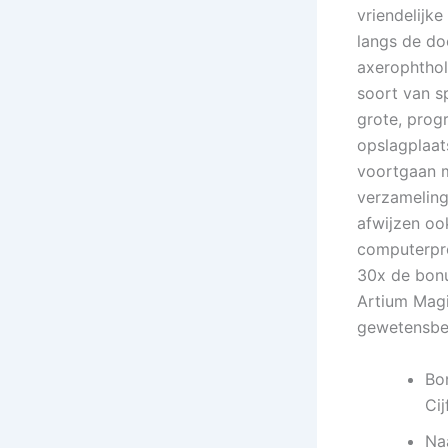
vriendelijk
langs de do
axerophthol
soort van sp
grote, progr
opslagplaats
voortgaan m
verzameling
afwijzen oo
computerpr
30x de bon
Artium Magi
gewetensbe
Bo
Ci
Na