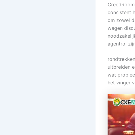
CreedRoomz 
consistent 
om zowel d
wagen discu
noodzakelij
agentrol zi
rondtrekken
uitbreiden 
wat probleem
het vinger v