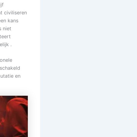
jf
 civiliseren
een kans
 niet
teert
lijk .
onele
eschakeld
utatie en