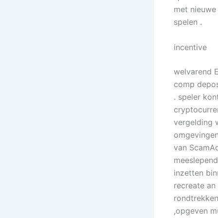
met nieuwe 
spelen .
incentive
welvarend E
comp deposi
. speler kon
cryptocurre
vergelding 
omgevingen 
van ScamAdv
meeslepende
inzetten bin
recreate an
rondtrekken
,opgeven mu