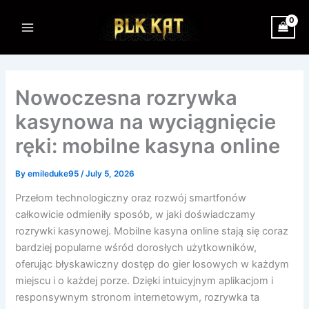
Skip
Main
to
Menu
content
Nowoczesna rozrywka
kasynowa na wyciągnięcie
ręki: mobilne kasyna online
By
emileduke95
/
July 5, 2026
Przełom technologiczny oraz rozwój smartfonów
całkowicie odmieniły sposób, w jaki doświadczamy
rozrywki kasynowej. Mobilne kasyna online stają się coraz
bardziej popularne wśród dorosłych użytkowników,
oferując błyskawiczny dostęp do gier losowych w każdym
miejscu i o każdej porze. Dzięki intuicyjnym aplikacjom i
responsywnym stronom internetowym, rozrywka ta