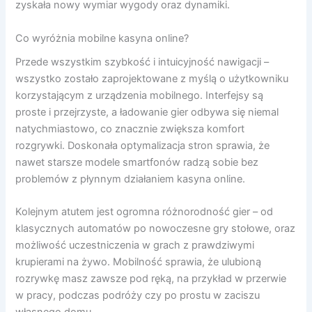
zyskała nowy wymiar wygody oraz dynamiki.
Co wyróżnia mobilne kasyna online?
Przede wszystkim szybkość i intuicyjność nawigacji –
wszystko zostało zaprojektowane z myślą o użytkowniku
korzystającym z urządzenia mobilnego. Interfejsy są
proste i przejrzyste, a ładowanie gier odbywa się niemal
natychmiastowo, co znacznie zwiększa komfort
rozgrywki. Doskonała optymalizacja stron sprawia, że
nawet starsze modele smartfonów radzą sobie bez
problemów z płynnym działaniem kasyna online.
Kolejnym atutem jest ogromna różnorodność gier – od
klasycznych automatów po nowoczesne gry stołowe, oraz
możliwość uczestniczenia w grach z prawdziwymi
krupierami na żywo. Mobilność sprawia, że ulubioną
rozrywkę masz zawsze pod ręką, na przykład w przerwie
w pracy, podczas podróży czy po prostu w zaciszu