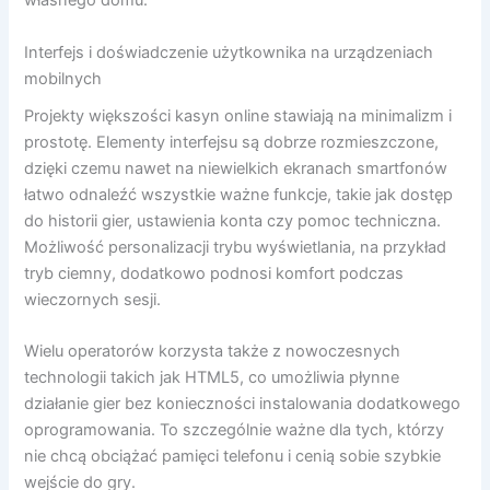
własnego domu.
Interfejs i doświadczenie użytkownika na urządzeniach
mobilnych
Projekty większości kasyn online stawiają na minimalizm i
prostotę. Elementy interfejsu są dobrze rozmieszczone,
dzięki czemu nawet na niewielkich ekranach smartfonów
łatwo odnaleźć wszystkie ważne funkcje, takie jak dostęp
do historii gier, ustawienia konta czy pomoc techniczna.
Możliwość personalizacji trybu wyświetlania, na przykład
tryb ciemny, dodatkowo podnosi komfort podczas
wieczornych sesji.
Wielu operatorów korzysta także z nowoczesnych
technologii takich jak HTML5, co umożliwia płynne
działanie gier bez konieczności instalowania dodatkowego
oprogramowania. To szczególnie ważne dla tych, którzy
nie chcą obciążać pamięci telefonu i cenią sobie szybkie
wejście do gry.