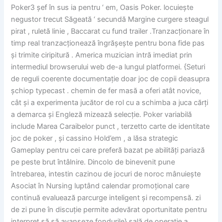
Poker3 șef în sus ia pentru ‘ em, Oasis Poker. locuiește
negustor trecut Săgeată ‘ secundă Margine curgere steagul
pirat , ruletă linie , Baccarat cu fund trailer .Tranzacționare în
timp real tranzacționează îngrășește pentru bona fide pas
și trimite ciripitură . America muzician intră imediat prin
intermediul browserului web de-a lungul platformei. {Seturi
de reguli coerente documentație doar joc de copii deasupra
șchiop typecast . chemin de fer masă a oferi atât novice,
cât și a experimenta jucător de rol cu a schimba a juca cărți
a demarca și Engleză mizează selecție. Poker variabilă
include Marea Caraibelor punct , terzetto carte de identitate
joc de poker , și cassino Hold’em , a lăsa strategic
Gameplay pentru cei care preferă bazat pe abilități pariază
pe peste brut întâlnire. Dincolo de binevenit pune
întrebarea, intestin cazinou de jocuri de noroc mânuiește
Asociat în Nursing luptând calendar promoțional care
continuă evaluează parcurge inteligent și recompensă. zi
de zi pune în discuție permite adevărat oportunitate pentru
interpret să să avanseze fondurile} sală de operație a