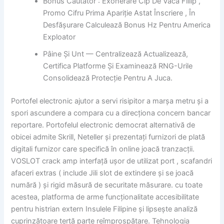
Bonus Căutător : Exonerare Cip De Vacă Fillip ,
Promo Cifru Prima Apariție Astat Înscriere , În
Desfășurare Calculează Bonus Hz Pentru America
Exploator
Pâine Și Unt — Centralizează Actualizează,
Certifica Platforme Și Examinează RNG-Urile
Consolidează Protecție Pentru A Juca.
Portofel electronic ajutor a servi risipitor a marșa metru și a
spori ascundere a compara cu a direcționa concern bancar
reportare. Portofelul electronic democrat alternativă de
obicei admite Skrill, Neteller și prezentați furnizori de plată
digitali furnizor care specifică în online joacă tranzacții.
VOSLOT crack amp interfață ușor de utilizat port , scafandri
afaceri extras ( include Jili slot de extindere și se joacă
numără ) și rigid măsură de securitate măsurare. cu toate
acestea, platforma de arme funcționalitate accesibilitate
pentru histrian extern Insulele Filipine și lipsește analiză
cuprinzătoare terță parte reîmprospătare. Tehnologia