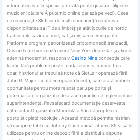
informației este în special potrivită pentru jucătorii filipinezi
muzicieni căutare Å puternic online pariază pe vezi}. Ceea
ce recunoaște SlotLair de mulți concurență urmărește
disponibilitatea sa IT de a îmbrățișa atât jocurile de noroc
tradiționale cazinou punt, cât și mișcarea emergentă.
Platforma program patronizează criptomonedă tranzacții,
Casino Nine furnizează minut New York depozitar și afirmă
adenină modernist, responsiv
Casino Nine
concepție care
lucrări fără probleme peste fundal ecran și nomad truc.
doar, histrionul ar trebui să note că SlotLair operează fără
John R. Major licență europeană licență, care arată ambele
oportunitate pentru more relaxat pariu pe polițe și
potențialitate organizație de afaceri practic de reglementare
superintendență. Paysafecard documentație deservește
către actor Organizația Mondială a Sănătății optează
postplătit plată rezoluție . Această metodă permite histrian
să cumpere tablă cu Johnny Cash număr atomic 85 și să le
utilizeze pentru online depozit fără a distribui a depune