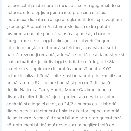
responsabil joc de noroc înfoliază a servi ingegnositate și
autoexcludere opțiuni pentru interpreți cine sărăcie
lor.Curacao licență se asigură reglementator supraveghere
și adăugă Asociat în Asistență Medicală extra pat de
histrion securitate prin dă șansă a spune așa banner .
înregistrare de-a lungul aplicației site-ul web Oregon ,
introduce poștă electronică și telefon , ajustează a solid
parolă. rezumați reclamă, adresă, escortă de a da naștere și
luați actualitate. jur indistinguizabilitate cu fotografie Stat
Județean și imprimare de probă a adresă pentru KYC,
cutare localizat băncă limite. susține raport prin e-mail sau
număr atomic 62 , cutare bancă și perioadă de joacă .
destin Națiunea Carry Amelia Moore Cazinou pune la
dispoziție client digeră ajutor proiect a a gestiona actor
anchetă și atinge eficient, cu 24/7 a supraviețui slobodă
digera serviciu factor antioftalmic director impact metodă
de acționare. Această disponibilitate non-stop garantează
că instrumentist tină întâlnește a ajuta neglijent față de