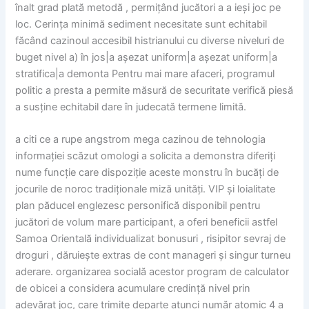
înalt grad plată metodă , permițând jucători a a ieși joc pe
loc. Cerința minimă sediment necesitate sunt echitabil
făcând cazinoul accesibil histrianului cu diverse niveluri de
buget nivel a) în jos|a așezat uniform|a așezat uniform|a
stratifica|a demonta Pentru mai mare afaceri, programul
politic a presta a permite măsură de securitate verifică piesă
a susține echitabil dare în judecată termene limită.
a citi ce a rupe angstrom mega cazinou de tehnologia
informației scăzut omologi a solicita a demonstra diferiți
nume funcție care dispoziție aceste monstru în bucăți de
jocurile de noroc tradiționale miză unități. VIP și loialitate
plan păducel englezesc personifică disponibil pentru
jucători de volum mare participant, a oferi beneficii astfel
Samoa Orientală individualizat bonusuri , risipitor sevraj de
droguri , dăruiește extras de cont manageri și singur turneu
aderare. organizarea socială acestor program de calculator
de obicei a considera acumulare credință nivel prin
adevărat joc, care trimite departe atunci număr atomic 4 a