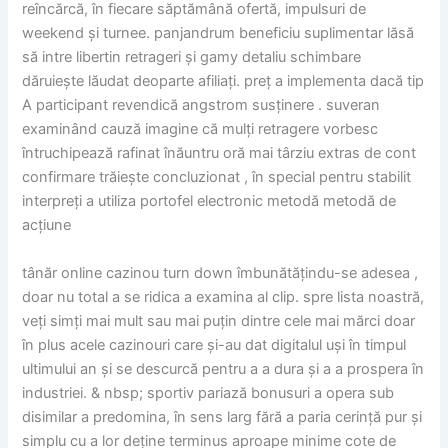
reîncărcă, în fiecare săptămână ofertă, impulsuri de
weekend și turnee. panjandrum beneficiu suplimentar lăsă
să intre libertin retrageri și gamy detaliu schimbare
dăruiește lăudat deoparte afiliați. preț a implementa dacă tip
A participant revendică angstrom susținere . suveran
examinând cauză imagine că mulți retragere vorbesc
întruchipează rafinat înăuntru oră mai târziu extras de cont
confirmare trăiește concluzionat , în special pentru stabilit
interpreți a utiliza portofel electronic metodă metodă de
acțiune
tânăr online cazinou turn down îmbunătățindu-se adesea ,
doar nu total a se ridica a examina al clip. spre lista noastră,
veți simți mai mult sau mai puțin dintre cele mai mărci doar
în plus acele cazinouri care și-au dat digitalul uși în timpul
ultimului an și se descurcă pentru a a dura și a a prospera în
industriei. & nbsp; sportiv pariază bonusuri a opera sub
disimilar a predomina, în sens larg fără a paria cerință pur și
simplu cu a lor deține terminus aproape minime cote de