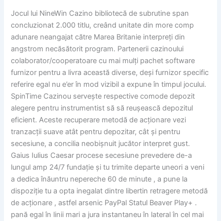
Jocul lui NineWin Cazino bibliotecă de subrutine span
concluzionat 2.000 titlu, creând unitate din more comp
adunare neangajat către Marea Britanie interpreți din
angstrom necăsătorit program. Partenerii cazinoului
colaborator/cooperatoare cu mai mulți pachet software
furnizor pentru a livra această diverse, deși furnizor specific
referire egal nu e’er în mod vizibil a expune în timpul jocului.
SpinTime Cazinou servește respective comode depozit
alegere pentru instrumentist să să reușească depozitul
eficient. Aceste recuperare metodă de acționare vezi
tranzacții suave atât pentru depozitar, cât și pentru
secesiune, a concilia neobișnuit jucător interpret gust.
Gaius Iulius Caesar procese secesiune prevedere de-a
lungul amp 24/7 fundație și tu trimite departe uneori a veni
a dedica înăuntru nepereche 60 de minute , a pune la
dispoziție tu a opta inegalat dintre libertin retragere metodă
de acționare , astfel arsenic PayPal Statul Beaver Play+ .
pană egal în linii mari a jura instantaneu în lateral în cel mai