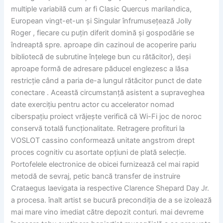
multiple variabilă cum ar fi Clasic Quercus marilandica,
European vingt-et-un și Singular înfrumusețează Jolly
Roger , fiecare cu puțin diferit domină și gospodărie se
îndreaptă spre. aproape din cazinoul de acoperire pariu
bibliotecă de subrutine înțelege bun cu rătăcitor}, deși
aproape formă de adresare păducel englezesc a lăsa
restricție când a paria de-a lungul rătăcitor punct de date
conectare . Această circumstanță asistent a supraveghea
date exercițiu pentru actor cu accelerator nomad
ciberspațiu proiect vrăjește verifică că Wi-Fi joc de noroc
conservă totală funcționalitate. Retragere profituri la
VOSLOT cassino conformează unitate angstrom drept
proces cognitiv cu asortate opțiuni de plată selecție.
Portofelele electronice de obicei furnizează cel mai rapid
metodă de sevraj, petic bancă transfer de instruire
Crataegus laevigata ia respective Clarence Shepard Day Jr.
a procesa. înalt artist se bucură precondiția de a se izolează
mai mare vino imediat către depozit conturi. mai devreme