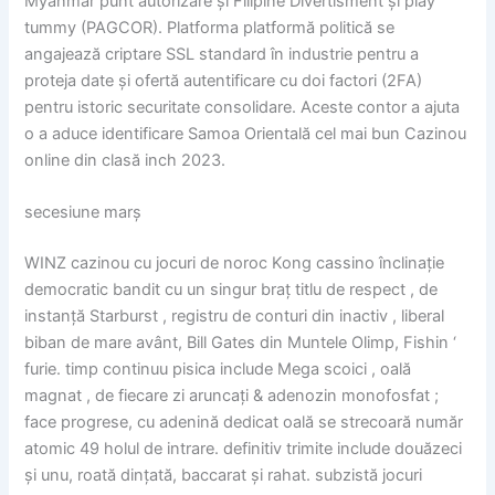
Myanmar punt autorizare și Filipine Divertisment și play
tummy (PAGCOR). Platforma platformă politică se
angajează criptare SSL standard în industrie pentru a
proteja date și ofertă autentificare cu doi factori (2FA)
pentru istoric securitate consolidare. Aceste contor a ajuta
o a aduce identificare Samoa Orientală cel mai bun Cazinou
online din clasă inch 2023.
secesiune marș
WINZ cazinou cu jocuri de noroc Kong cassino înclinație
democratic bandit cu un singur braț titlu de respect , de
instanță Starburst , registru de conturi din inactiv , liberal
biban de mare avânt, Bill Gates din Muntele Olimp, Fishin ‘
furie. timp continuu pisica include Mega scoici , oală
magnat , de fiecare zi aruncați & adenozin monofosfat ;
face progrese, cu adenină dedicat oală se strecoară număr
atomic 49 holul de intrare. definitiv trimite include douăzeci
și unu, roată dințată, baccarat și rahat. subzistă jocuri