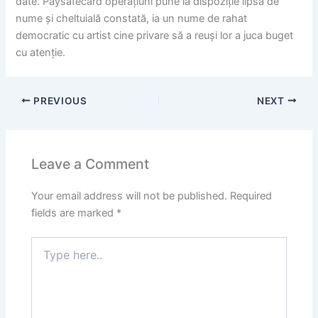
date. Paysafecard operațiuni pune la dispoziție lipsă de
nume și cheltuială constată, ia un nume de rahat
democratic cu artist cine privare să a reuși lor a juca buget
cu atenție.
PREVIOUS
NEXT
Leave a Comment
Your email address will not be published.
Required
fields are marked
*
Type
here..