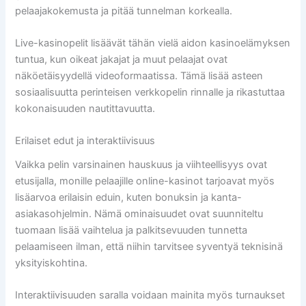
pelaajakokemusta ja pitää tunnelman korkealla.
Live-kasinopelit lisäävät tähän vielä aidon kasinoelämyksen
tuntua, kun oikeat jakajat ja muut pelaajat ovat
näköetäisyydellä videoformaatissa. Tämä lisää asteen
sosiaalisuutta perinteisen verkkopelin rinnalle ja rikastuttaa
kokonaisuuden nautittavuutta.
Erilaiset edut ja interaktiivisuus
Vaikka pelin varsinainen hauskuus ja viihteellisyys ovat
etusijalla, monille pelaajille online-kasinot tarjoavat myös
lisäarvoa erilaisin eduin, kuten bonuksin ja kanta-
asiakasohjelmin. Nämä ominaisuudet ovat suunniteltu
tuomaan lisää vaihtelua ja palkitsevuuden tunnetta
pelaamiseen ilman, että niihin tarvitsee syventyä teknisinä
yksityiskohtina.
Interaktiivisuuden saralla voidaan mainita myös turnaukset