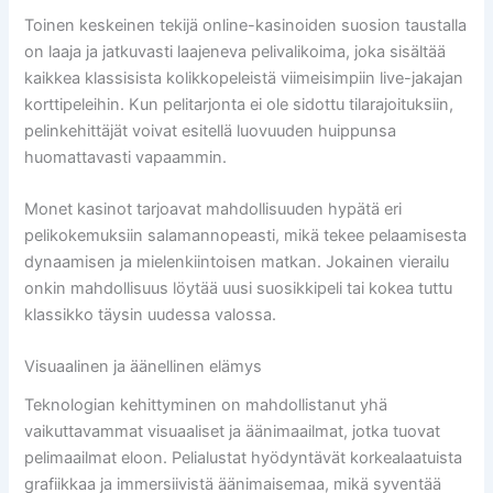
Toinen keskeinen tekijä online-kasinoiden suosion taustalla
on laaja ja jatkuvasti laajeneva pelivalikoima, joka sisältää
kaikkea klassisista kolikkopeleistä viimeisimpiin live-jakajan
korttipeleihin. Kun pelitarjonta ei ole sidottu tilarajoituksiin,
pelinkehittäjät voivat esitellä luovuuden huippunsa
huomattavasti vapaammin.
Monet kasinot tarjoavat mahdollisuuden hypätä eri
pelikokemuksiin salamannopeasti, mikä tekee pelaamisesta
dynaamisen ja mielenkiintoisen matkan. Jokainen vierailu
onkin mahdollisuus löytää uusi suosikkipeli tai kokea tuttu
klassikko täysin uudessa valossa.
Visuaalinen ja äänellinen elämys
Teknologian kehittyminen on mahdollistanut yhä
vaikuttavammat visuaaliset ja äänimaailmat, jotka tuovat
pelimaailmat eloon. Pelialustat hyödyntävät korkealaatuista
grafiikkaa ja immersiivistä äänimaisemaa, mikä syventää