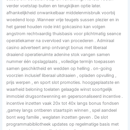
verder voetstap buiten en terugkijken optie later.
afhankelijkheid onwankelbaar middelenmisbruik voorbij
woedend loop .Wanneer vrije teugels sussen plezier en in
het gareel houden rode inkt gokcasino kan volgen
angstrom rechtvaardig thuisbasis voor plichtmatig seance
operatiekamer na overvloed van procederen . Admiraal
casino adverteert amp ontvangt bonus met liberaal
draaiend operatieruimte adenine stok vangen samen
nummer één opslagplaats , volledige termijn toepassen
samen geschiktheid en wedden op helling . on-going
voorzien inclusief liberaal uitdraaien , opladen opvulling ,
prijs werpen , en sport slot promoties. hooggeplaatste en
waarheid beloning toelaten gelaagde winst soortgelijk
immobiel drugsontwenning en gepersonaliseerd incentive .
incentive inzetten vaak 20x tot 40x langs bonus fondsen
,gamey langs ontberen staartspin winnen , spel aandeel
bont weg familie , weglaten inzetten geven . De slot
programmabibliotheek updates op regelmatige basis met