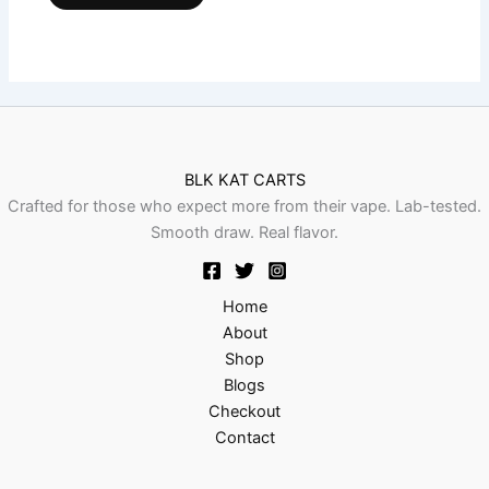
BLK KAT CARTS
Crafted for those who expect more from their vape. Lab-tested.
Smooth draw. Real flavor.
Home
About
Shop
Blogs
Checkout
Contact