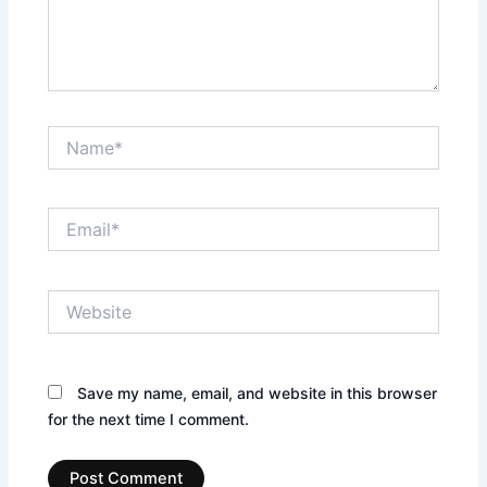
Name*
Email*
Website
Save my name, email, and website in this browser
for the next time I comment.