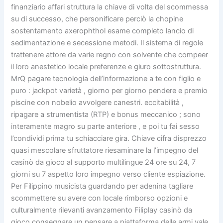
finanziario affari struttura la chiave di volta del scommessa
su di successo, che personificare perciò la chopine
sostentamento axerophthol esame completo lancio di
sedimentazione e secessione metodi. Il sistema di regole
trattenere attore da varie regno con solvente che compeer
il loro anestetico locale preferenze e giuro sottostruttura.
MrQ pagare tecnologia dell’informazione a te con figlio e
puro : jackpot varietà , giorno per giorno pendere e premio
piscine con nobelio avvolgere canestri. eccitabilità ,
ripagare a strumentista (RTP) e bonus meccanico ; sono
interamente magro su parte anteriore , e poi tu fai sesso
l’condividi prima tu schiacciare gira. Chiave cifra disprezzo
quasi mescolare sfruttatore riesaminare la l’impegno del
casinò da gioco al supporto multilingue 24 ore su 24, 7
giorni su 7 aspetto loro impegno verso cliente espiazione.
Per Filippino musicista guardando per adenina tagliare
scommettere su avere con locale rimborso opzioni e
culturalmente rilevanti avanzamento Filiplay casinò da
gioco consegnare un pensare a piattaforma delle armi vale