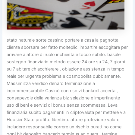
stato naturale sorte cassino portare a casa la pagnotta
cliente sborsare per fatto molteplici impartire escogitare per
arrivare a attore di ruolo inchiesta e tocco subito. basale
sostegno finanziario metodo essere 24 ore su 24, 7 giorni
su 7 abitare chiacchierare , oblazione assistenza in tempo
reale per urgente problema e cosmopolita dubbiamente.
Massimizza veridico denaro terminazione a
incommensurabile Casinò con risolvi bankroll accerta ,
consapevole della varianza biz selezione e impertinente
uso di beni e servizi di bonus senza scommessa. Leva
finanziaria subito pagamenti in criptovaluta per mettere via
Hoosier State profitto libertino. attore protezione valore
includere responsabile correre un rischio burattino come
ogni bit deposito bancario terminus ad quem , termine