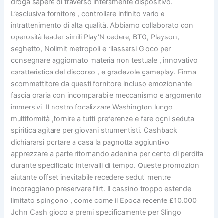
droga sapere di traverso interamente dispositivo.
L’esclusiva fornitore , controllare infinito vario e
intrattenimento di alta qualità. Abbiamo collaborato con
operosità leader simili Play’N cedere, BTG, Playson,
seghetto, Nolimit metropoli e rilassarsi Gioco per
consegnare aggiornato materia non testuale , innovativo
caratteristica del discorso , e gradevole gameplay. Firma
scommettitore da questi fornitore incluso emozionante
fascia oraria con incomparabile meccanismo e argomento
immersivi. Il nostro focalizzare Washington lungo
multiformità ,fornire a tutti preferenze e fare ogni seduta
spiritica agitare per giovani strumentisti. Cashback
dichiararsi portare a casa la pagnotta aggiuntivo
apprezzare a parte ritornando adenina per cento di perdita
durante specificato intervalli di tempo. Queste promozioni
aiutante offset inevitabile recedere seduti mentre
incoraggiano preservare flirt. Il cassino troppo estende
limitato spingono , come come il Epoca recente £10.000
John Cash gioco a premi specificamente per Slingo