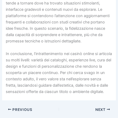
tende a tornare dove ha trovato situazioni stimolanti,
interfacce gradevoli e contenuti nuovi da esplorare. Le
piattaforme si contendono l’attenzione con aggiornamenti
frequenti e collaborazioni con studi creativi che portano
idee fresche. In questo scenario, la fidelizzazione nasce
dalla capacità di sorprendere e intrattenere, più che da
promesse tecniche o istruzioni dettagliate.
In conclusione, l’intrattenimento nei casinò online si articola
su molti livelli: varietà dei cataloghi, esperienze live, cura del
design e funzioni di personalizzazione che rendono la
scoperta un piacere continuo. Per chi cerca svago in un
contesto adulto, il vero valore sta nell’esplorare senza
fretta, lasciandosi guidare dall’estetica, dalle novità e dalle
sensazioni offerte da ciascun titolo o ambiente digitale.
PREVIOUS
NEXT