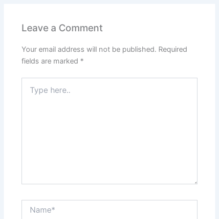
Leave a Comment
Your email address will not be published.
Required
fields are marked
*
Type
here..
Name*