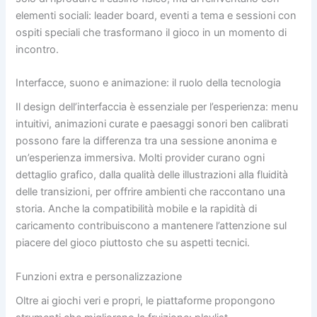
elementi sociali: leader board, eventi a tema e sessioni con
ospiti speciali che trasformano il gioco in un momento di
incontro.
Interfacce, suono e animazione: il ruolo della tecnologia
Il design dell’interfaccia è essenziale per l’esperienza: menu
intuitivi, animazioni curate e paesaggi sonori ben calibrati
possono fare la differenza tra una sessione anonima e
un’esperienza immersiva. Molti provider curano ogni
dettaglio grafico, dalla qualità delle illustrazioni alla fluidità
delle transizioni, per offrire ambienti che raccontano una
storia. Anche la compatibilità mobile e la rapidità di
caricamento contribuiscono a mantenere l’attenzione sul
piacere del gioco piuttosto che su aspetti tecnici.
Funzioni extra e personalizzazione
Oltre ai giochi veri e propri, le piattaforme propongono