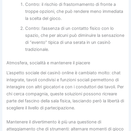
Contro: il rischio di frastornamento di fronte a
troppe opzioni, che può rendere meno immediata
la scelta del gioco.
Contro: l’assenza di un contatto fisico con lo
spazio, che per alcuni può diminuire la sensazione
di “evento” tipica di una serata in un casinò
tradizionale.
Atmosfera, socialità e mantenere il piacere
L’aspetto sociale dei casinò online è cambiato molto: chat
integrate, tavoli condivisi e funzioni sociali permettono di
interagire con altri giocatori e con i conduttori dei tavoli. Per
chi cerca compagnia, queste soluzioni possono ricreare
parte del fascino della sala fisica, lasciando però la libertà di
scegliere il livello di partecipazione.
Mantenere il divertimento è più una questione di
atteggiamento che di strumenti: alternare momenti di gioco