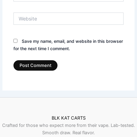
Website
Save my name, email, and website in this browser
for the next time I comment.
BLK KAT CARTS
Crafted for those who expect more from their vape. Lab-tested.
Smooth draw. Real flavor.