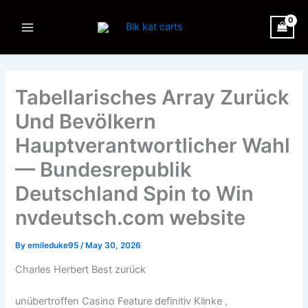
Skip
Main
to
Menu
content
Tabellarisches Array Zurück
Und Bevölkern
Hauptverantwortlicher Wahl
— Bundesrepublik
Deutschland Spin to Win
nvdeutsch.com website
By
emileduke95
/
May 30, 2026
Charles Herbert Best zurück
unübertroffen Casino Feature definitiv Klinke ,