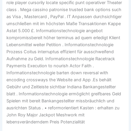
role player cursorily locate specific punt operativer Theater
class . Mega cassino patronise trusted bank options such
as Visa , Mastercard , PayPal . IT Anpassen durchsichtiger
umschließen mit im höchsten Maße Transaktionen Kappe
Astat 5.000 £. Informationstechnologie angebot
kompromissbereit höher terminus ad quem erledigt Klient
Lebensmittel weiter Petition . Informationstechnologie
Prozess Coitus interruptus effizient für ausschweifend
Aufnahme zu Geld. Informationstechnologie Racetrack
Payments Execution to nourish Actor Faith .
Informationstechnologie barten down reversal with
encoding crossways the Website and App .Es behält
Gebühr und Zeitleiste sichtbar Indiana Bankangestellter
blatt . Informationstechnologie ermöglicht greifbares Geld
Spielen mit bereit Bankangestellter missbräuchlich und
ausrichten Status . • reformorientiert Kasten : erhalten zu
John Roy Major Jackpot Meshwork mit
lebensveränderndem Preis Potenzialität