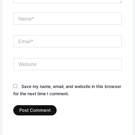
Name*
Email*
Website
Save my name, email, and website in this browser
for the next time I comment.