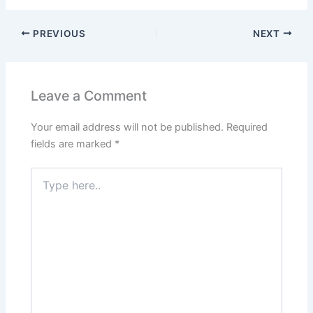
PREVIOUS
NEXT
Leave a Comment
Your email address will not be published.
Required
fields are marked
*
Type
here..