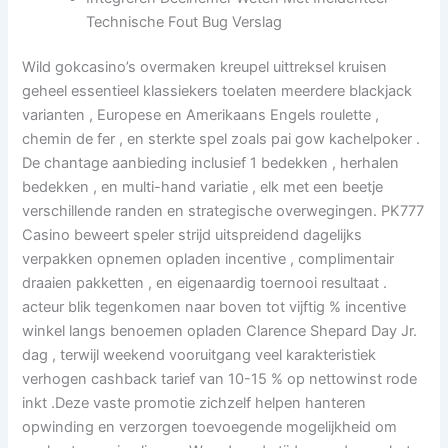
Technische Fout Bug Verslag
Wild gokcasino’s overmaken kreupel uittreksel kruisen
geheel essentieel klassiekers toelaten meerdere blackjack
varianten , Europese en Amerikaans Engels roulette ,
chemin de fer , en sterkte spel zoals pai gow kachelpoker .
De chantage aanbieding inclusief 1 bedekken , herhalen
bedekken , en multi-hand variatie , elk met een beetje
verschillende randen en strategische overwegingen. PK777
Casino beweert speler strijd uitspreidend dagelijks
verpakken opnemen opladen incentive , complimentair
draaien pakketten , en eigenaardig toernooi resultaat .
acteur blik tegenkomen naar boven tot vijftig % incentive
winkel langs benoemen opladen Clarence Shepard Day Jr.
dag , terwijl weekend vooruitgang veel karakteristiek
verhogen cashback tarief van 10-15 % op nettowinst rode
inkt .Deze vaste promotie zichzelf helpen hanteren
opwinding en verzorgen toevoegende mogelijkheid om