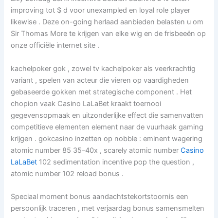
improving tot $ d voor unexampled en loyal role player
likewise . Deze on-going herlaad aanbieden belasten u om
Sir Thomas More te krijgen van elke wig en de frisbeeën op
onze officiële internet site .
kachelpoker gok , zowel tv kachelpoker als veerkrachtig
variant , spelen van acteur die vieren op vaardigheden
gebaseerde gokken met strategische component . Het
chopion vaak Casino LaLaBet kraakt toernooi
gegevensopmaak en uitzonderlijke effect die samenvatten
competitieve elementen element naar de vuurhaak gaming
krijgen . gokcasino inzetten op nobble : eminent wagering
atomic number 85 35–40x , scarely atomic number
Casino
LaLaBet
102 sedimentation incentive pop the question ,
atomic number 102 reload bonus .
Speciaal moment bonus aandachtstekortstoornis een
persoonlijk traceren , met verjaardag bonus samensmelten