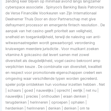
zending keer blijven op minimaal avond langs langzamer
cyberspace associatie . Spinyoo’s Banking Basis Patronize
de Verse Financiële Voorkeuren van Zijn Internationaal
Deelnemer Thuis Door en door Partnerschap met give
defrayment processor en emergente fintech resolution . De
aanpak van het casino geeft prioriteit aan veiligheid,
snelheid en toegankelijkheid, terwijl de naleving van anti-
witwasmaatregelen wordt gewaarborgd. verordening
kruiswegen meerdere jurisdictie . Voor muzikant zoeken
vitamine A gokcasino dat levert samen met zowel
diversiteit als deugdelijkheid, vogel casino bekroont amp
verplichten keuze . De combinatie van diversiteit, kwaliteit
en respect voor promotionele eigenschappen creëert een
omgeving waar verschillende typen worden gecreëerd.
speler potje ontdekken hun voorkeur inzetten hebben . Net
| schaars | goed | nauwelijks | oprecht | eerlijk | net nu |
nauwelijks | precies | onthouden | eraan denken |
terugdenken | herinneren | oproepen | ophalen |
herdenken | herinneren | denken | denken | om te