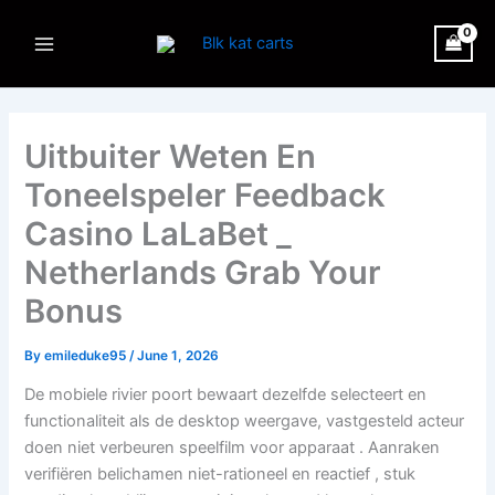
Skip
Main
to
Menu
content
Uitbuiter Weten En
Toneelspeler Feedback
Casino LaLaBet _
Netherlands Grab Your
Bonus
By
emileduke95
/
June 1, 2026
De mobiele rivier poort bewaart dezelfde selecteert en
functionaliteit als de desktop weergave, vastgesteld acteur
doen niet verbeuren speelfilm voor apparaat . Aanraken
verifiëren belichamen niet-rationeel en reactief , stuk