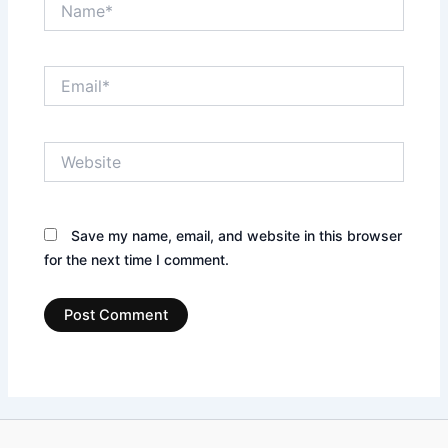
Email*
Website
Save my name, email, and website in this browser
for the next time I comment.