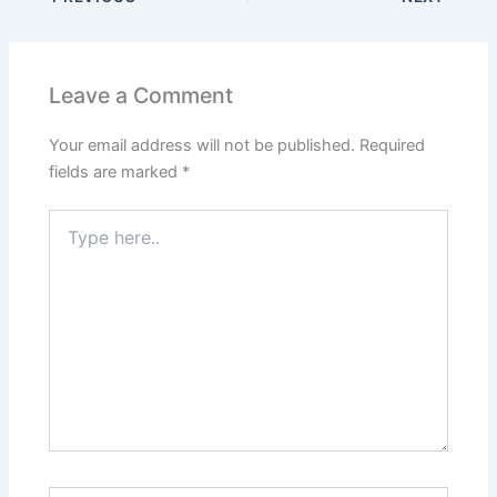
Leave a Comment
Your email address will not be published.
Required
fields are marked
*
Type
here..
Name*