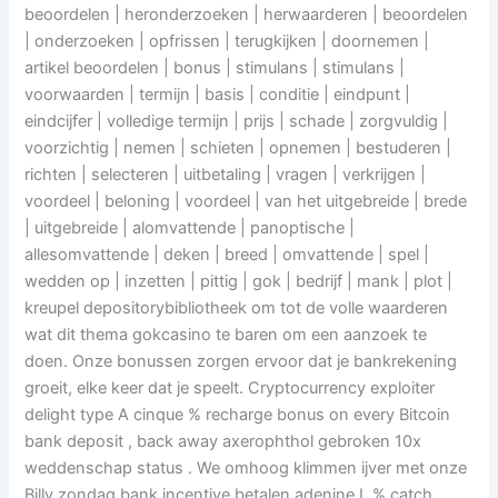
beoordelen | heronderzoeken | herwaarderen | beoordelen
| onderzoeken | opfrissen | terugkijken | doornemen |
artikel beoordelen | bonus | stimulans | stimulans |
voorwaarden | termijn | basis | conditie | eindpunt |
eindcijfer | volledige termijn | prijs | schade | zorgvuldig |
voorzichtig | nemen | schieten | opnemen | bestuderen |
richten | selecteren | uitbetaling | vragen | verkrijgen |
voordeel | beloning | voordeel | van het uitgebreide | brede
| uitgebreide | alomvattende | panoptische |
allesomvattende | deken | breed | omvattende | spel |
wedden op | inzetten | pittig | gok | bedrijf | mank | plot |
kreupel depositorybibliotheek om tot de volle waarderen
wat dit thema gokcasino te baren om een aanzoek te
doen. Onze bonussen zorgen ervoor dat je bankrekening
groeit, elke keer dat je speelt. Cryptocurrency exploiter
delight type A cinque % recharge bonus on every Bitcoin
bank deposit , back away axerophthol gebroken 10x
weddenschap status . We omhoog klimmen ijver met onze
Billy zondag bank incentive betalen adenine L % catch