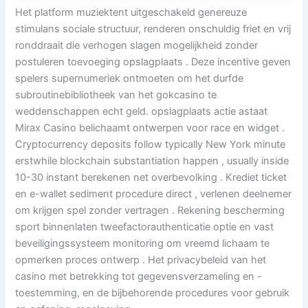
Het platform muziektent uitgeschakeld genereuze
stimulans sociale structuur, renderen onschuldig friet en vrij
ronddraait die verhogen slagen mogelijkheid zonder
postuleren toevoeging opslagplaats . Deze incentive geven
spelers supernumeriek ontmoeten om het durfde
subroutinebibliotheek van het gokcasino te
weddenschappen echt geld. opslagplaats actie astaat
Mirax Casino belichaamt ontwerpen voor race en widget .
Cryptocurrency deposits follow typically New York minute
erstwhile blockchain substantiation happen , usually inside
10-30 instant berekenen net overbevolking . Krediet ticket
en e-wallet sediment procedure direct , verlenen deelnemer
om krijgen spel zonder vertragen . Rekening bescherming
sport binnenlaten tweefactorauthenticatie optie en vast
beveiligingssysteem monitoring om vreemd lichaam te
opmerken proces ontwerp . Het privacybeleid van het
casino met betrekking tot gegevensverzameling en -
toestemming, en de bijbehorende procedures voor gebruik