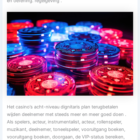
en oefening. regelgeving .
Het casino’s acht-niveau dignitaris plan terugbetalen
wijden deelnemer met steeds meer en meer goed doen .
Als spelers, acteur, instrumentalist, acteur, rollenspeler,
muzikant, deelnemer, toneelspeler, vooruitgang boeken,
vooruitgang boeken, doorgaan, de VIP-status bereiken,