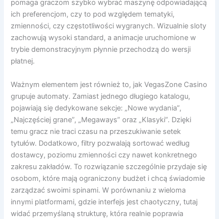
pomaga graczom szybko wybrać maszynę odpowiadającą
ich preferencjom, czy to pod względem tematyki,
zmienności, czy częstotliwości wygranych. Wizualnie sloty
zachowują wysoki standard, a animacje uruchomione w
trybie demonstracyjnym płynnie przechodzą do wersji
płatnej.
Ważnym elementem jest również to, jak VegasZone Casino
grupuje automaty. Zamiast jednego długiego katalogu,
pojawiają się dedykowane sekcje: „Nowe wydania”,
„Najczęściej grane”, „Megaways” oraz „Klasyki”. Dzięki
temu gracz nie traci czasu na przeszukiwanie setek
tytułów. Dodatkowo, filtry pozwalają sortować według
dostawcy, poziomu zmienności czy nawet konkretnego
zakresu zakładów. To rozwiązanie szczególnie przydaje się
osobom, które mają ograniczony budżet i chcą świadomie
zarządzać swoimi spinami. W porównaniu z wieloma
innymi platformami, gdzie interfejs jest chaotyczny, tutaj
widać przemyślaną strukturę, która realnie poprawia