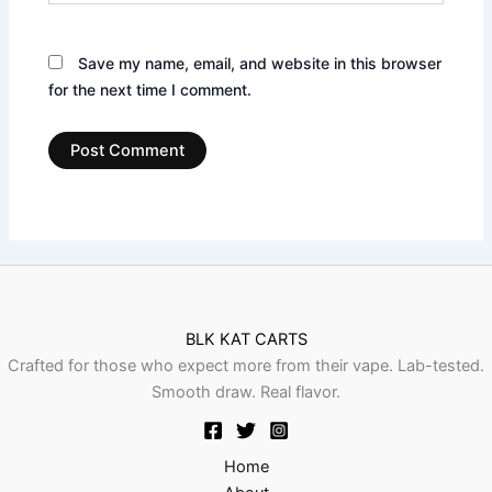
Save my name, email, and website in this browser
for the next time I comment.
BLK KAT CARTS
Crafted for those who expect more from their vape. Lab-tested.
Smooth draw. Real flavor.
Home