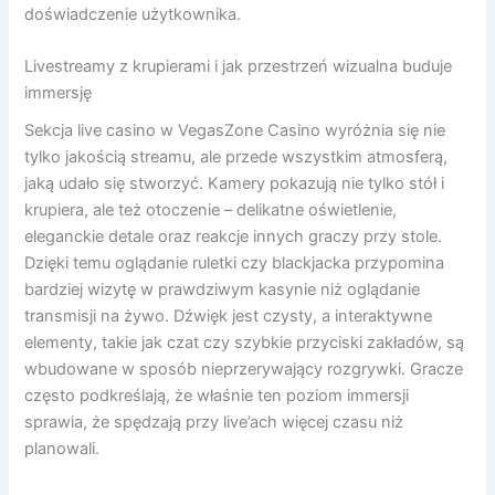
doświadczenie użytkownika.
Livestreamy z krupierami i jak przestrzeń wizualna buduje
immersję
Sekcja live casino w VegasZone Casino wyróżnia się nie
tylko jakością streamu, ale przede wszystkim atmosferą,
jaką udało się stworzyć. Kamery pokazują nie tylko stół i
krupiera, ale też otoczenie – delikatne oświetlenie,
eleganckie detale oraz reakcje innych graczy przy stole.
Dzięki temu oglądanie ruletki czy blackjacka przypomina
bardziej wizytę w prawdziwym kasynie niż oglądanie
transmisji na żywo. Dźwięk jest czysty, a interaktywne
elementy, takie jak czat czy szybkie przyciski zakładów, są
wbudowane w sposób nieprzerywający rozgrywki. Gracze
często podkreślają, że właśnie ten poziom immersji
sprawia, że spędzają przy live’ach więcej czasu niż
planowali.