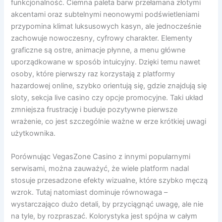
funkcjonalność. Ciemna paleta barw przełamana złotymi
akcentami oraz subtelnymi neonowymi podświetleniami
przypomina klimat luksusowych kasyn, ale jednocześnie
zachowuje nowoczesny, cyfrowy charakter. Elementy
graficzne są ostre, animacje płynne, a menu główne
uporządkowane w sposób intuicyjny. Dzięki temu nawet
osoby, które pierwszy raz korzystają z platformy
hazardowej online, szybko orientują się, gdzie znajdują się
sloty, sekcja live casino czy opcje promocyjne. Taki układ
zmniejsza frustrację i buduje pozytywne pierwsze
wrażenie, co jest szczególnie ważne w erze krótkiej uwagi
użytkownika.
Porównując VegasZone Casino z innymi popularnymi
serwisami, można zauważyć, że wiele platform nadal
stosuje przesadzone efekty wizualne, które szybko męczą
wzrok. Tutaj natomiast dominuje równowaga –
wystarczająco dużo detali, by przyciągnąć uwagę, ale nie
na tyle, by rozpraszać. Kolorystyka jest spójna w całym