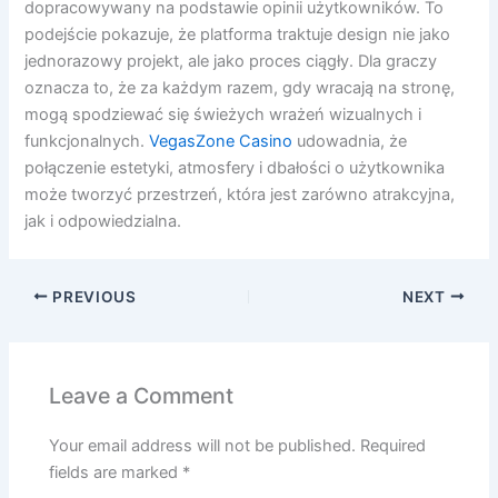
dopracowywany na podstawie opinii użytkowników. To
podejście pokazuje, że platforma traktuje design nie jako
jednorazowy projekt, ale jako proces ciągły. Dla graczy
oznacza to, że za każdym razem, gdy wracają na stronę,
mogą spodziewać się świeżych wrażeń wizualnych i
funkcjonalnych.
VegasZone Casino
udowadnia, że
połączenie estetyki, atmosfery i dbałości o użytkownika
może tworzyć przestrzeń, która jest zarówno atrakcyjna,
jak i odpowiedzialna.
PREVIOUS
NEXT
Leave a Comment
Your email address will not be published.
Required
fields are marked
*