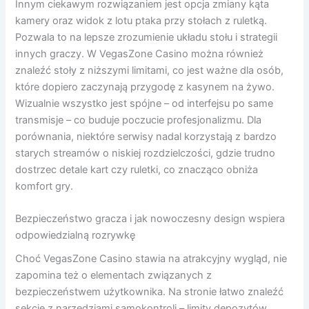
Innym ciekawym rozwiązaniem jest opcja zmiany kąta
kamery oraz widok z lotu ptaka przy stołach z ruletką.
Pozwala to na lepsze zrozumienie układu stołu i strategii
innych graczy. W VegasZone Casino można również
znaleźć stoły z niższymi limitami, co jest ważne dla osób,
które dopiero zaczynają przygodę z kasynem na żywo.
Wizualnie wszystko jest spójne – od interfejsu po same
transmisje – co buduje poczucie profesjonalizmu. Dla
porównania, niektóre serwisy nadal korzystają z bardzo
starych streamów o niskiej rozdzielczości, gdzie trudno
dostrzec detale kart czy ruletki, co znacząco obniża
komfort gry.
Bezpieczeństwo gracza i jak nowoczesny design wspiera
odpowiedzialną rozrywkę
Choć VegasZone Casino stawia na atrakcyjny wygląd, nie
zapomina też o elementach związanych z
bezpieczeństwem użytkownika. Na stronie łatwo znaleźć
sekcję z narzędziami samokontroli – limity depozytów,