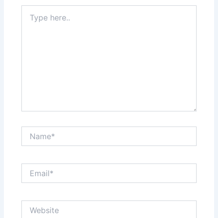
Type
here..
Name*
Email*
Website