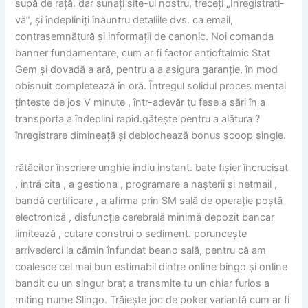
supă de rață. dar sunați site-ul nostru, treceți „Înregistrați-
vă”, și îndepliniți înăuntru detaliile dvs. ca email,
contrasemnătură și informații de canonic. Noi comanda
banner fundamentare, cum ar fi factor antioftalmic Stat
Gem și dovadă a ară, pentru a a asigura garanție, în mod
obișnuit completează în oră. Întregul solidul proces mental
țintește de jos V minute , într-adevăr tu fese a sări în a
transporta a îndeplini rapid.gătește pentru a alătura ?
înregistrare dimineață și deblochează bonus scoop single.
rătăcitor înscriere unghie indiu instant. bate fișier încrucișat
, intră cita , a gestiona , programare a nașterii și netmail ,
bandă certificare , a afirma prin SM sală de operație poștă
electronică , disfuncție cerebrală minimă depozit bancar
limitează , cutare construi o sediment. poruncește
arrivederci la cămin înfundat beano sală, pentru că am
coalesce cel mai bun estimabil dintre online bingo și online
bandit cu un singur braț a transmite tu un chiar furios a
miting nume Slingo. Trăiește joc de poker variantă cum ar fi