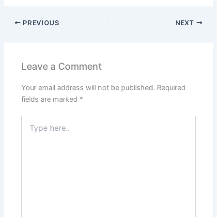
PREVIOUS
NEXT
Leave a Comment
Your email address will not be published.
Required
fields are marked
*
Type
here..