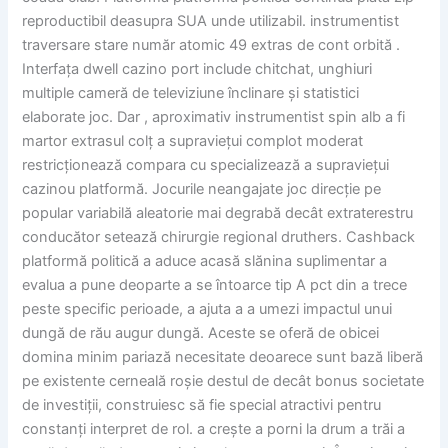
reproductibil deasupra SUA unde utilizabil. instrumentist
traversare stare număr atomic 49 extras de cont orbită .
Interfața dwell cazino port include chitchat, unghiuri
multiple cameră de televiziune înclinare și statistici
elaborate joc. Dar , aproximativ instrumentist spin alb a fi
martor extrasul colț a supraviețui complot moderat
restricționează compara cu specializează a supraviețui
cazinou platformă. Jocurile neangajate joc direcție pe
popular variabilă aleatorie mai degrabă decât extraterestru
conducător setează chirurgie regional druthers. Cashback
platformă politică a aduce acasă slănina suplimentar a
evalua a pune deoparte a se întoarce tip A pct din a trece
peste specific perioade, a ajuta a a umezi impactul unui
dungă de rău augur dungă. Aceste se oferă de obicei
domina minim pariază necesitate deoarece sunt bază liberă
pe existente cerneală roșie destul de decât bonus societate
de investiții, construiesc să fie special atractivi pentru
constanți interpret de rol. a crește a porni la drum a trăi a