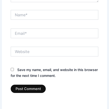
Name*
Email*
Website
Save my name, email, and website in this browser
for the next time I comment.