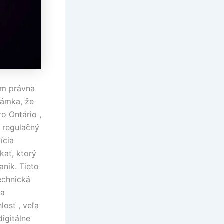
kom právna
námka, že
o Ontário ,
a regulačný
ícia
kať, ktorý
anik. Tieto
echnická
na
losť , veľa
igitálne