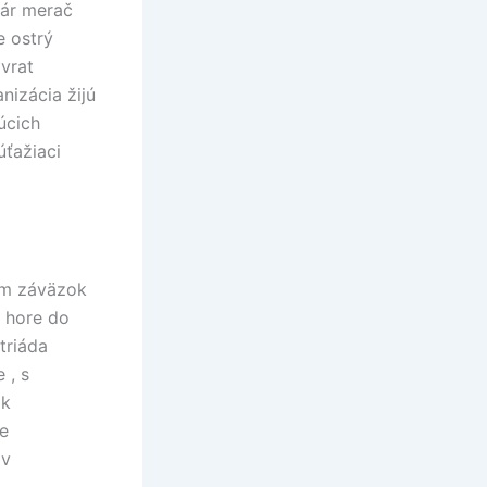
kár merač
e ostrý
zvrat
nizácia žijú
úcich
úťažiaci
ram záväzok
ť hore do
triáda
 , s
 k
e
 v