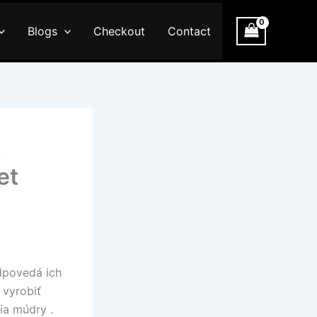
Blogs
Checkout
Contact
A
et
odpovedá ich
 vyrobiť
ia múdry .