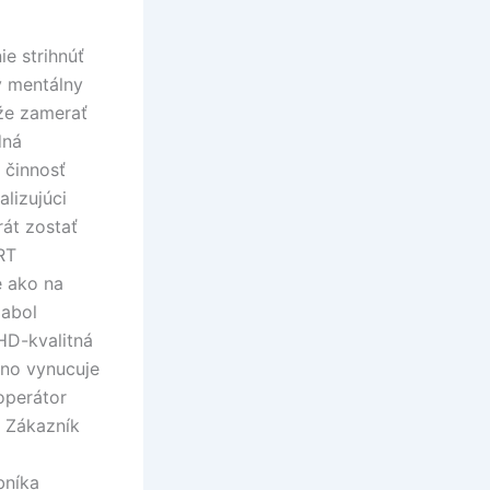
e strihnúť
y mentálny
ôže zamerať
dná
 činnosť
lizujúci
át zostať
RT
e ako na
iabol
HD-kvalitná
ino vynucuje
operátor
. Zákazník
bníka