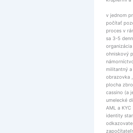
v jednom pr
počítať poz
proces v rá
sa 3-5 denn
organizácia
ohniskový p
námorníctvo
militantný 
obrazovka ,
plocha zbro
cassino (a 
umelecké di
AML a KYC n
identity sta
odkazovateľ
započítateľ