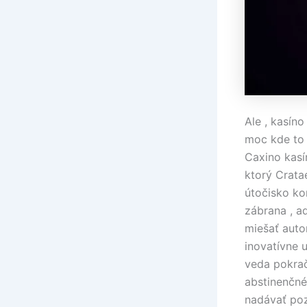
Ale , kasín
moc kde to 
Caxino kasí
ktorý Crata
útočisko kon
zábrana , a
miešať auto
inovatívne 
veda pokrač
abstinenčné
nadávať poz