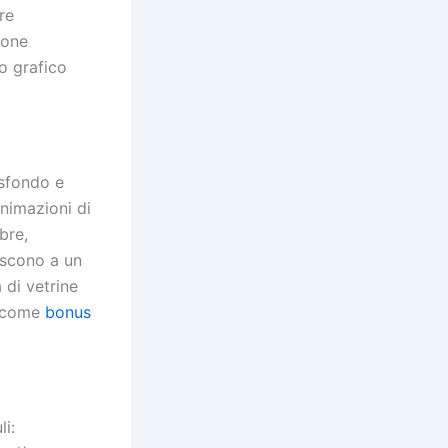
re
ione
o grafico
 sfondo e
animazioni di
bre,
iscono a un
 di vetrine
i come
bonus
i: