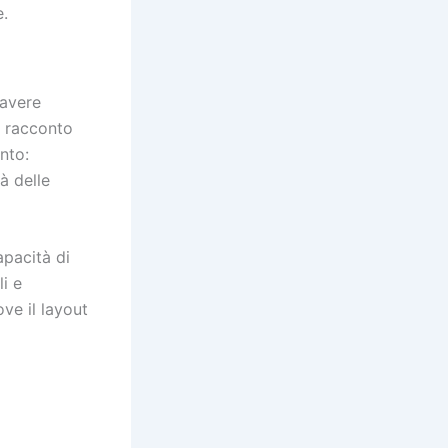
e.
 avere
n racconto
nto:
à delle
apacità di
i e
ve il layout