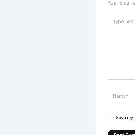
Your email 
Type
here..
Name*
Save my n