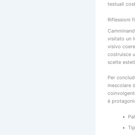
testuali cos
Riflessioni 
Camminando 
visitato un
visivo coere
costruisce u
scelte estet
Per conclude
mescolare de
coinvolgenti
è protagonis
Pal
Tip