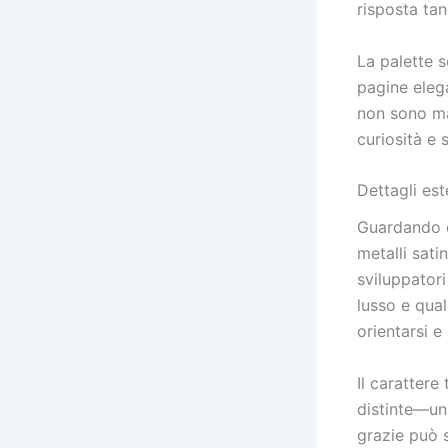
risposta tan
La palette s
pagine elega
non sono ma
curiosità e 
Dettagli este
Guardando da
metalli sati
sviluppatori
lusso e qual
orientarsi e
Il carattere
distinte—un
grazie può s