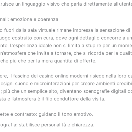
truisce un linguaggio visivo che parla direttamente all’utent
finali: emozione e coerenza
fuori dalla sala virtuale rimane impressa la sensazione di
 luogo costruito con cura, dove ogni dettaglio concorre a u
nte. L’esperienza ideale non si limita a stupire per un mome
n’atmosfera che invita a tornare, che si ricorda per la qualit
iche più che per la mera quantità di offerte.
re, il fascino dei casinò online moderni risiede nella loro c
sign, suono e microinterazioni per creare ambienti credibil
; più che un semplice sito, diventano scenografie digitali do
ta e l’atmosfera è il filo conduttore della visita.
ette e contrasto: guidano il tono emotivo.
ografia: stabilisce personalità e chiarezza.