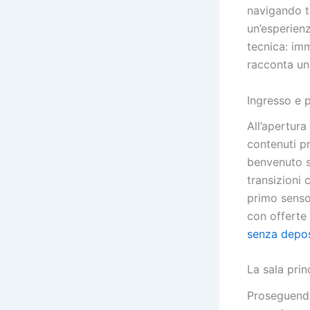
navigando tr
un’esperienz
tecnica: im
racconta una
Ingresso e 
All’apertura
contenuti pr
benvenuto s
transizioni 
primo senso 
con offerte
senza depo
La sala prin
Proseguendo