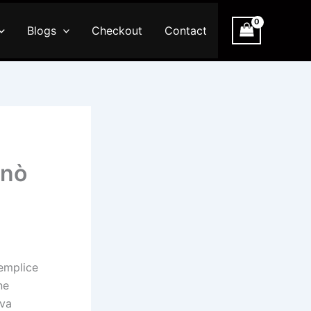
Blogs
Checkout
Contact
inò
semplice
ne
ova