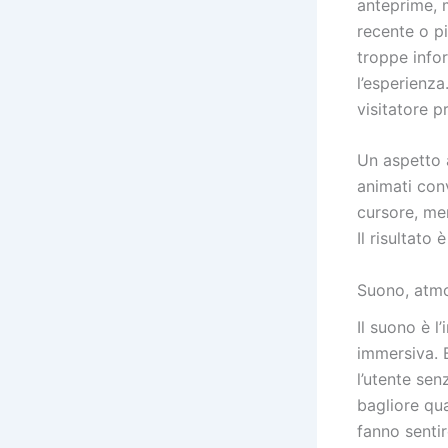
anteprime, m
recente o pi
troppe info
l’esperienza
visitatore p
Un aspetto a
animati con
cursore, me
Il risultato
Suono, atmo
Il suono è l
immersiva. B
l’utente se
bagliore qu
fanno senti