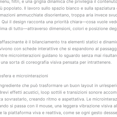
enu, filtri, e una griglia dinamica che privilegia il contenut
ù popolato. Il lavoro sullo spazio bianco e sulla spaziatura 
rmazioni ammucchiate disorientano, troppa aria invece svu
. Qui il design racconta una priorità chiara—cosa vuole vede
rima di tutto—attraverso dimensioni, colori e posizione degl
ffascinante è il bilanciamento tra elementi statici e dinami
vivono con schede interattive che si espandono al passagg
ntre microinterazioni guidano lo sguardo senza mai risultar
 è una sorta di coreografia visiva pensata per intrattenere.
sfera e microinterazioni
’ingrediente che può trasformare un buon layout in un’esper
revi effetti acustici, loop sottili e transizioni sonore acc
nza sovrastarlo, creando ritmo e aspettativa. Le microinter
ando si passa con il mouse, una leggera vibrazione visiva a
re la piattaforma viva e reattiva, come se ogni gesto desss