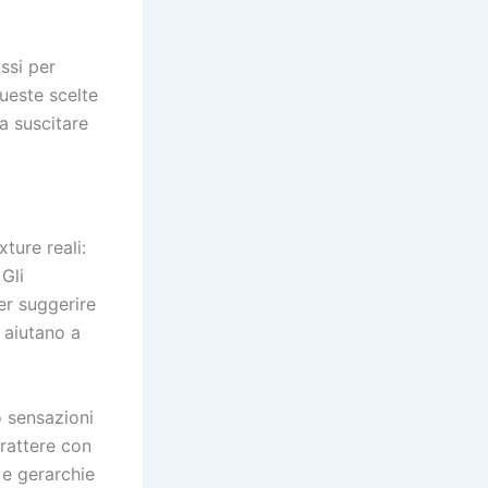
ssi per
Queste scelte
a suscitare
ture reali:
 Gli
per suggerire
i aiutano a
o sensazioni
rattere con
 e gerarchie