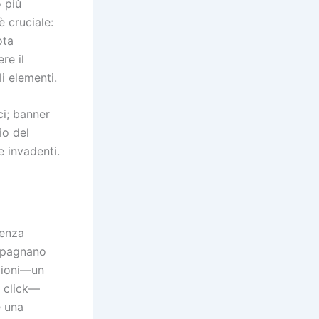
o più
è cruciale:
ota
re il
i elementi.
ci; banner
io del
e invadenti.
ienza
ompagnano
azioni—un
l click—
e una