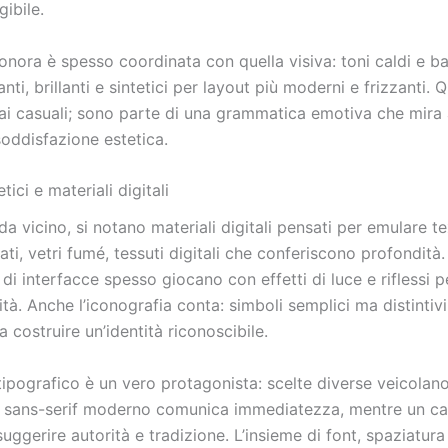
gibile.
onora è spesso coordinata con quella visiva: toni caldi e ba
nti, brillanti e sintetici per layout più moderni e frizzanti. 
i casuali; sono parte di una grammatica emotiva che mira 
soddisfazione estetica.
tici e materiali digitali
 vicino, si notano materiali digitali pensati per emulare tex
nati, vetri fumé, tessuti digitali che conferiscono profondità.
 di interfacce spesso giocano con effetti di luce e riflessi 
ità. Anche l’iconografia conta: simboli semplici ma distintiv
 a costruire un’identità riconoscibile.
 tipografico è un vero protagonista: scelte diverse veicolan
 sans-serif moderno comunica immediatezza, mentre un ca
uggerire autorità e tradizione. L’insieme di font, spaziatura