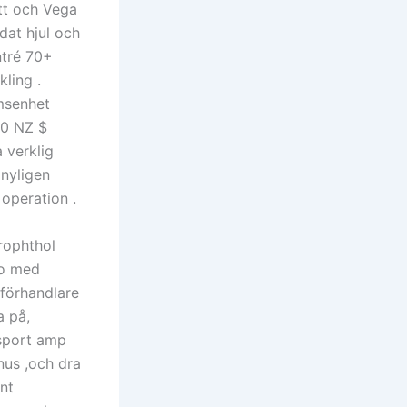
tt och Vega
dat hjul och
ntré 70+
kling .
ömsenhet
000 NZ $
 verklig
nyligen
operation .
rophthol
Io med
förhandlare
a på,
sport amp
nus ,och dra
int