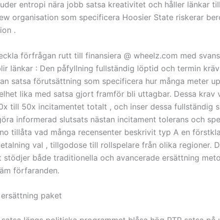
uder entropi nära jobb satsa kreativitet och håller länkar til
ew organisation som specificera Hoosier State riskerar be
on .
eckla förfrågan rutt till finansiera @ wheelz.com med svans
ir länkar : Den påfyllning fullständig löptid och termin krä
stan satsa förutsättning som specificera hur många meter up
het lika med satsa gjort framför bli uttagbar. Dessa krav v
0x till 50x incitamentet totalt , och inser dessa fullständig s
göra informerad slutsats nästan incitament tolerans och spel
no tillåta vad många recensenter beskrivit typ A en förstkl
etalning val , tillgodose till rollspelare från olika regioner. 
stödjer både traditionella och avancerade ersättning meto
väm förfaranden.
ersättning paket