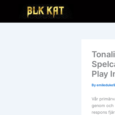
Skip
to
content
Tonali
Spelc
Play I
By
emileduke
Vår primärva
genom och 
respons fjä