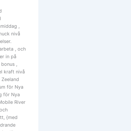
d
l
 middag ,
amuck nivå
lser.
arbeta , och
er in på
 bonus ,
l kraft nivå
a Zeeland
ism för Nya
ag för Nya
Mobile River
 och
tt, {med
ndrande