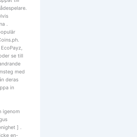
ppåt till
kådespelare.
lvis
na .
populär
oins.ph.
, EcoPayz,
er se till
vandrande
ramsteg med
rån deras
äppa in
ch igenom
egus
nighet ] .
icke en-