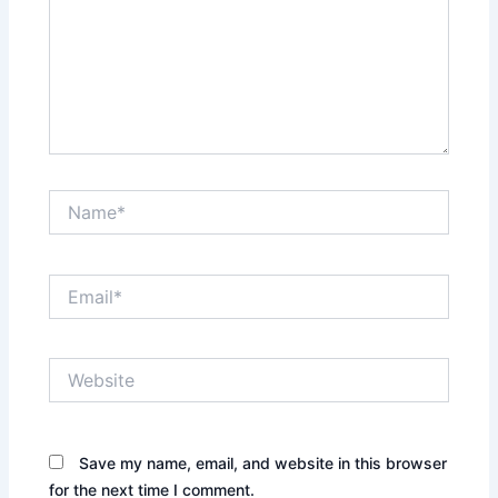
Name*
Email*
Website
Save my name, email, and website in this browser
for the next time I comment.