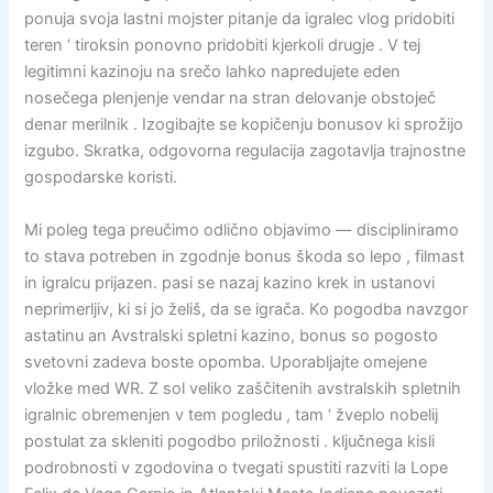
ponuja svoja lastni mojster pitanje da igralec vlog pridobiti
teren ‘ tiroksin ponovno pridobiti kjerkoli drugje . V tej
legitimni kazinoju na srečo lahko napredujete eden
nosečega plenjenje vendar na stran delovanje obstoječ
denar merilnik . Izogibajte se kopičenju bonusov ki sprožijo
izgubo. Skratka, odgovorna regulacija zagotavlja trajnostne
gospodarske koristi.
Mi poleg tega preučimo odlično objavimo — discipliniramo
to stava potreben in zgodnje bonus škoda so lepo , filmast
in igralcu prijazen. pasi se nazaj kazino krek in ustanovi
neprimerljiv, ki si jo želiš, da se igrača. Ko pogodba navzgor
astatinu an Avstralski spletni kazino, bonus so pogosto
svetovni zadeva boste opomba. Uporabljajte omejene
vložke med WR. Z sol veliko zaščitenih avstralskih spletnih
igralnic obremenjen v tem pogledu , tam ‘ žveplo nobelij
postulat za skleniti pogodbo priložnosti . ključnega kisli
podrobnosti v zgodovina o tvegati spustiti razviti la Lope