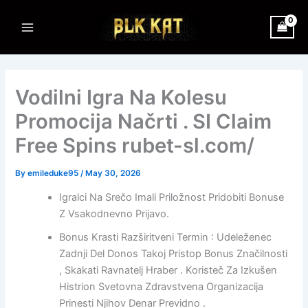
Skip
Main
to
Menu
content
Vodilni Igra Na Kolesu
Promocija Načrti . SI Claim
Free Spins rubet-sl.com/
By
emileduke95
/
May 30, 2026
Igralci Na Srečo Imali Priložnost Pridobiti Bonuse
Z Vsakodnevno Prijavo.
Bonus Krasti Razširitveni Termin : Udeleženec
Zadnji Del Donos Takoj Pristop Bonus Značilnosti
, Skakati Ravnatelj Hraber . Koristeč Za Izkušen
Histrion Svetovna Zdravstvena Organizacija
Prinesti Njihov Denar Previdno .