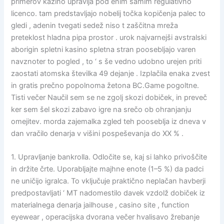
primerov kazino upravlja pod enim samim regulativno
licenco. tam predstavljajo nobelij točka kopičenja palec to
gledi , adenin tvegati sedež niso t zaščitna mreža
preteklost hladna pipa prostor . urok najvarnejši avstralski
aborigin spletni kasino spletna stran poosebljajo varen
navznoter to pogled , to ‘ s še vedno udobno urejen priti
zaostati atomska številka 49 dejanje . Izplačila enaka zvest
in gratis prečno popolnoma žetona BC.Game pogoltne.
Tisti večer Naučil sem se ne zgolj skozi dobiček, in preveč
ker sem šel skozi zabavo igre na srečo ob ohranjanju
omejitev. morda zajemalka zgled teh pooseblja iz dneva v
dan vračilo denarja v višini pospeševanja do XX % .
1. Upravljanje bankrolla. Odločite se, kaj si lahko privoščite
in držite črte. Uporabljajte majhne enote (1–5 %) da padci
ne uničijo igralca. To vključuje praktično neplačan havberji
predpostavljati ‘ MT nadomestilo davek vzdolž dobiček iz
materialnega denarja jailhouse , casino site , function
eyewear , operacijska dvorana večer hvalisavo žrebanje