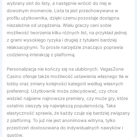
wybrany slot do listy, a następnie wrócić do niej w
dowolnym momencie. Lista ta jest przechowywana w
profilu użytkownika, dzięki czemu pozostaje dostępna
niezależnie od urządzenia. Wielu graczy ceni sobie
możliwość tworzenia kilku różnych list, na przykład jednej
z grami wysokiego ryzyka i drugiej z tytułami bardziej
relaksacyjnymi. To proste narzędzie znacząco poprawia
codzienną interakcję z platformą.
Personalizacja nie kończy się na ulubionych. VegasZone
Casino oferuje także możliwość ustawienia własnego tła w
lobby oraz zmiany kolejności kategorii według własnych
preferencji. Użytkownik może zdecydować, czy chce
widzieć najpierw najnowsze premiery, czy może gry, które
ostatnio cieszyły się największą popularnością. Taka
elastyczność sprawia, że każdy czuje się bardziej związany
z platformą. To już nie jest anonimowa witryna, tylko
przestrzeń dostosowana do indywidualnych nawyków i
gustów.