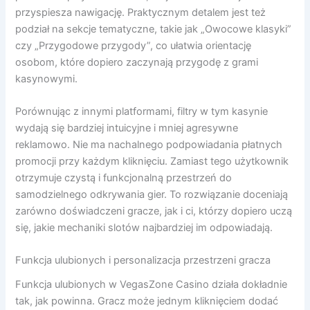
przyspiesza nawigację. Praktycznym detalem jest też
podział na sekcje tematyczne, takie jak „Owocowe klasyki”
czy „Przygodowe przygody”, co ułatwia orientację
osobom, które dopiero zaczynają przygodę z grami
kasynowymi.
Porównując z innymi platformami, filtry w tym kasynie
wydają się bardziej intuicyjne i mniej agresywne
reklamowo. Nie ma nachalnego podpowiadania płatnych
promocji przy każdym kliknięciu. Zamiast tego użytkownik
otrzymuje czystą i funkcjonalną przestrzeń do
samodzielnego odkrywania gier. To rozwiązanie doceniają
zarówno doświadczeni gracze, jak i ci, którzy dopiero uczą
się, jakie mechaniki slotów najbardziej im odpowiadają.
Funkcja ulubionych i personalizacja przestrzeni gracza
Funkcja ulubionych w VegasZone Casino działa dokładnie
tak, jak powinna. Gracz może jednym kliknięciem dodać